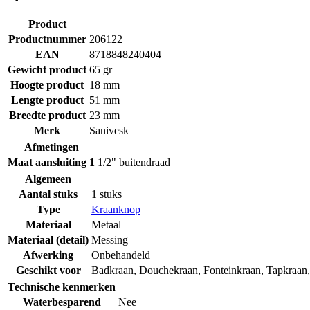
Product
Productnummer
206122
EAN
8718848240404
Gewicht product
65 gr
Hoogte product
18 mm
Lengte product
51 mm
Breedte product
23 mm
Merk
Sanivesk
Afmetingen
Maat aansluiting 1
1/2" buitendraad
Algemeen
Aantal stuks
1 stuks
Type
Kraanknop
Materiaal
Metaal
Materiaal (detail)
Messing
Afwerking
Onbehandeld
Geschikt voor
Badkraan
,
Douchekraan
,
Fonteinkraan
,
Tapkraan
Technische kenmerken
Waterbesparend
Nee