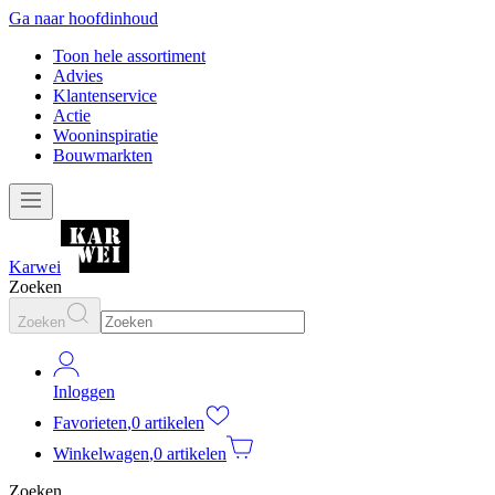
Ga naar hoofdinhoud
Toon hele assortiment
Advies
Klantenservice
Actie
Wooninspiratie
Bouwmarkten
Karwei
Zoeken
Zoeken
Inloggen
Favorieten
,
0 artikelen
Winkelwagen
,
0 artikelen
Zoeken