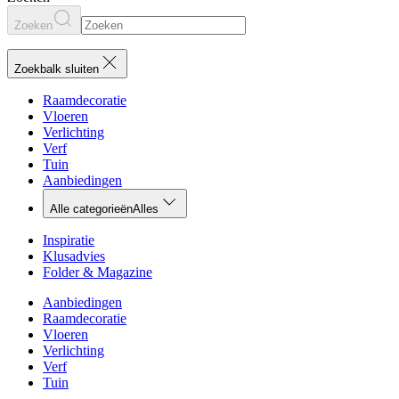
Zoeken
Zoekbalk sluiten
Raamdecoratie
Vloeren
Verlichting
Verf
Tuin
Aanbiedingen
Alle categorieën
Alles
Inspiratie
Klusadvies
Folder & Magazine
Aanbiedingen
Raamdecoratie
Vloeren
Verlichting
Verf
Tuin