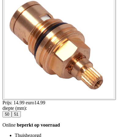
Prijs: 14.99 euro
14
.
99
diepte (mm)
:
50
51
Online
beperkt op voorraad
Thuisbezorgd