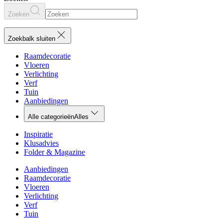
Zoeken
Zoekbalk sluiten
Raamdecoratie
Vloeren
Verlichting
Verf
Tuin
Aanbiedingen
Alle categorieën
Alles
Inspiratie
Klusadvies
Folder & Magazine
Aanbiedingen
Raamdecoratie
Vloeren
Verlichting
Verf
Tuin