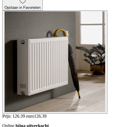
Opslaan in Favorieten
Prijs: 126.39 euro
126
.
39
Online
bijna uitverkocht