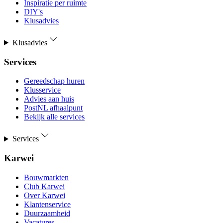
Inspiratie per ruimte
DIY's
Klusadvies
Klusadvies
Services
Gereedschap huren
Klusservice
Advies aan huis
PostNL afhaalpunt
Bekijk alle services
Services
Karwei
Bouwmarkten
Club Karwei
Over Karwei
Klantenservice
Duurzaamheid
Vacatures