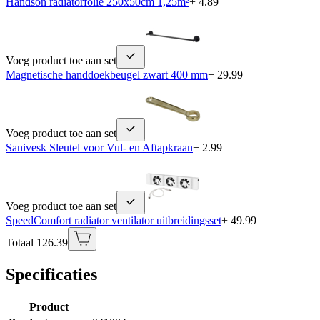
Handson radiatorfolie 250x50cm 1,25m²
+ 4.89
Voeg product toe aan set
Magnetische handdoekbeugel zwart 400 mm
+ 29.99
Voeg product toe aan set
Sanivesk Sleutel voor Vul- en Aftapkraan
+ 2.99
Voeg product toe aan set
SpeedComfort radiator ventilator uitbreidingsset
+ 49.99
Totaal 126.39
Specificaties
Product