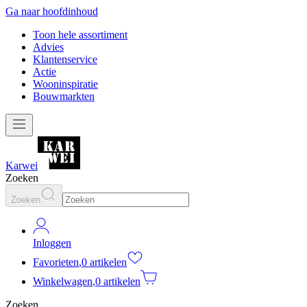
Ga naar hoofdinhoud
Toon hele assortiment
Advies
Klantenservice
Actie
Wooninspiratie
Bouwmarkten
Karwei
Zoeken
Zoeken
Inloggen
Favorieten
,
0 artikelen
Winkelwagen
,
0 artikelen
Zoeken