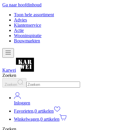
Ga naar hoofdinhoud
Toon hele assortiment
Advies
Klantenservice
Actie
Wooninspiratie
Bouwmarkten
Karwei
Zoeken
Zoeken
Inloggen
Favorieten
,
0 artikelen
Winkelwagen
,
0 artikelen
Zoeken