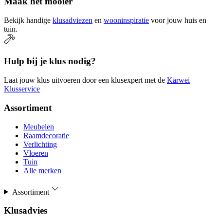
Maak het mooier
Bekijk handige
klusadviezen
en
wooninspiratie
voor jouw huis en
tuin.
Hulp bij je klus nodig?
Laat jouw klus uitvoeren door een klusexpert met de
Karwei
Klusservice
Assortiment
Meubelen
Raamdecoratie
Verlichting
Vloeren
Tuin
Alle merken
Assortiment
Klusadvies