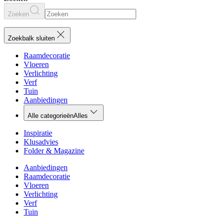
Zoeken
Zoekbalk sluiten
Raamdecoratie
Vloeren
Verlichting
Verf
Tuin
Aanbiedingen
Alle categorieën
Alles
Inspiratie
Klusadvies
Folder & Magazine
Aanbiedingen
Raamdecoratie
Vloeren
Verlichting
Verf
Tuin