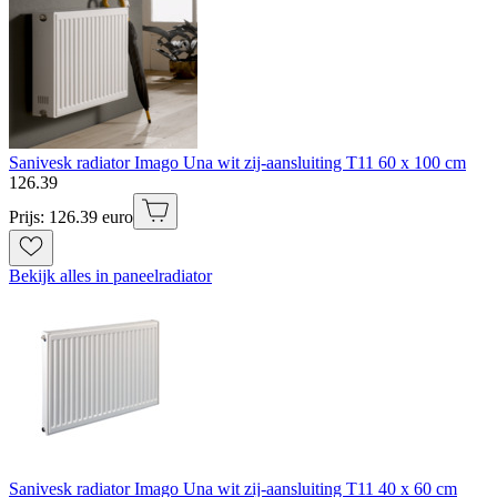
Sanivesk radiator Imago Una wit zij-aansluiting T11 60 x 100 cm
126
.
39
Prijs: 126.39 euro
Bekijk alles in paneelradiator
Sanivesk radiator Imago Una wit zij-aansluiting T11 40 x 60 cm