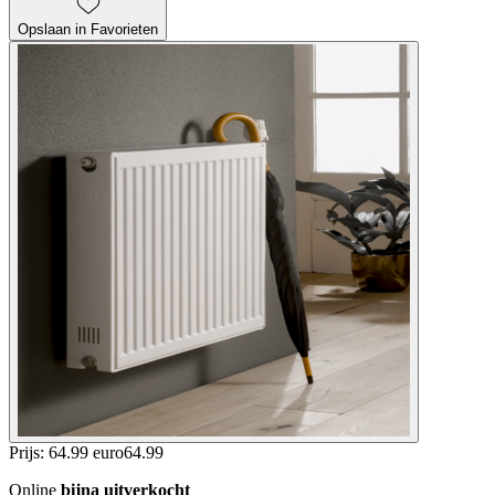
Opslaan in Favorieten
Prijs: 64.99 euro
64
.
99
Online
bijna uitverkocht