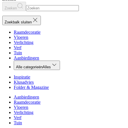
Zoeken
Zoekbalk sluiten
Raamdecoratie
Vloeren
Verlichting
Verf
Tuin
Aanbiedingen
Alle categorieën
Alles
Inspiratie
Klusadvies
Folder & Magazine
Aanbiedingen
Raamdecoratie
Vloeren
Verlichting
Verf
Tuin