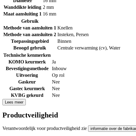
Diameter
16 mm
Wanddikte leiding
2 mm
Maat aansluiting 1
16 mm
Gebruik
Methode van aansluiten 1
Knellen
Methode van aansluiten 2
Insteken
,
Persen
Toepassingsgebied
Binnen
Beoogd gebruik
Centrale verwarming (cv)
,
Water
Technische kenmerken
KOMO keurmerk
Ja
Bevestigingsmethode
Inbouw
Uitvoering
Op rol
Gaskeur
Nee
Gastec keurmerk
Nee
KVBG gekeurd
Nee
Lees meer
Productveiligheid
Verantwoordelijk voor productveiligheid zie
informatie over de fabrika