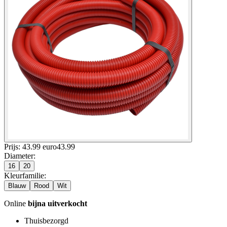
Prijs: 43.99 euro
43
.
99
Diameter
:
16
20
Kleurfamilie
:
Blauw
Rood
Wit
Online
bijna uitverkocht
Thuisbezorgd