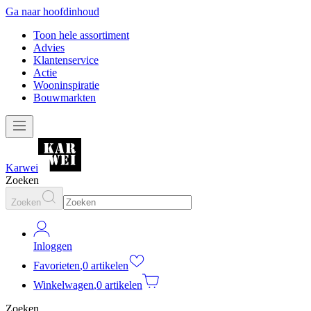
Ga naar hoofdinhoud
Toon hele assortiment
Advies
Klantenservice
Actie
Wooninspiratie
Bouwmarkten
Karwei
Zoeken
Zoeken
Inloggen
Favorieten
,
0 artikelen
Winkelwagen
,
0 artikelen
Zoeken