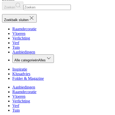
Zoeken
Zoekbalk sluiten
Raamdecoratie
Vloeren
Verlichting
Verf
Tuin
Aanbiedingen
Alle categorieën
Alles
Inspiratie
Klusadvies
Folder & Magazine
Aanbiedingen
Raamdecoratie
Vloeren
Verlichting
Verf
Tuin