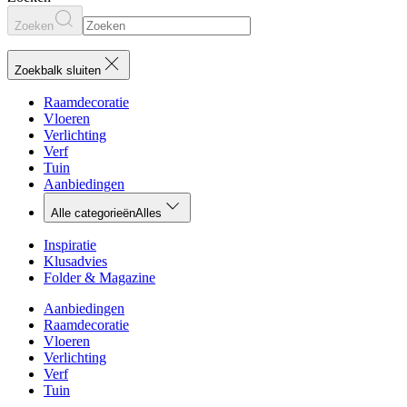
Zoeken
Zoekbalk sluiten
Raamdecoratie
Vloeren
Verlichting
Verf
Tuin
Aanbiedingen
Alle categorieën
Alles
Inspiratie
Klusadvies
Folder & Magazine
Aanbiedingen
Raamdecoratie
Vloeren
Verlichting
Verf
Tuin