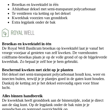
Broeikas en kweektafel in één
Afsluitbaar deksel met semi-transparant polycarbonaat
Te ventileren via ketting op het deksel
Kweekbak voorzien van gronddoek
Extra legplank onder de bak
Broeikas en kweektafel in één
De Royal Well Basilicum broeikas op kweektafel laat je vanaf het
vroege voorjaar al genieten van zelf kweken. De vurenhouten
coldframe-broeikas plaats je op de volle grond of op de bijgeleverde
kweekbak. Zo bepaal je zelf hoe je hem gebruikt.
Beschermd kweken met zicht op je planten
Het deksel met semi-transparant polycarbonaat houdt kou, weer en
insecten buiten, terwijl je je plantjes goed in de gaten kunt houden.
Dankzij de ketting zet je het deksel eenvoudig open voor frisse
lucht.
Alles binnen handbereik
De kweekbak heeft gronddoek aan de binnenzijde, zodat je direct
aan de slag kunt. Op de legplank onder de bak ruim je je
gereedschap en potgrond overzichtelijk op.