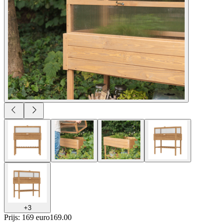
+
3
Prijs: 169 euro
169
.
00