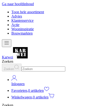
Ga naar hoofdinhoud
Toon hele assortiment
Advies
Klantenservice
Actie
Wooninspiratie
Bouwmarkten
Karwei
Zoeken
Zoeken
Inloggen
Favorieten
,
0 artikelen
Winkelwagen
,
0 artikelen
Zoeken