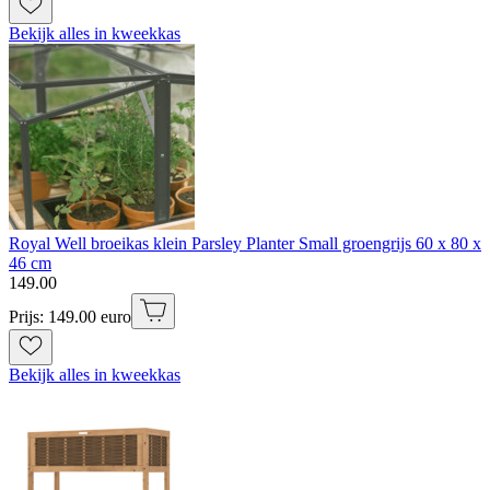
Bekijk alles in kweekkas
Royal Well broeikas klein Parsley Planter Small groengrijs 60 x 80 x
46 cm
149
.
00
Prijs: 149.00 euro
Bekijk alles in kweekkas