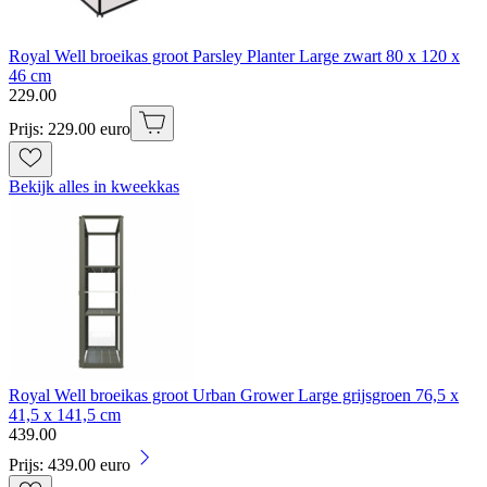
Royal Well broeikas groot Parsley Planter Large zwart 80 x 120 x
46 cm
229
.
00
Prijs: 229.00 euro
Bekijk alles in kweekkas
Royal Well broeikas groot Urban Grower Large grijsgroen 76,5 x
41,5 x 141,5 cm
439
.
00
Prijs: 439.00 euro