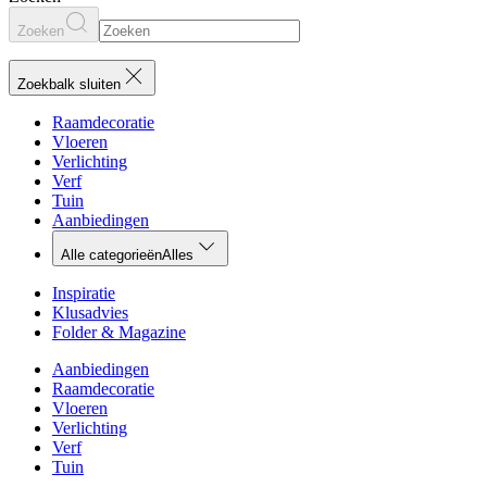
Zoeken
Zoekbalk sluiten
Raamdecoratie
Vloeren
Verlichting
Verf
Tuin
Aanbiedingen
Alle categorieën
Alles
Inspiratie
Klusadvies
Folder & Magazine
Aanbiedingen
Raamdecoratie
Vloeren
Verlichting
Verf
Tuin