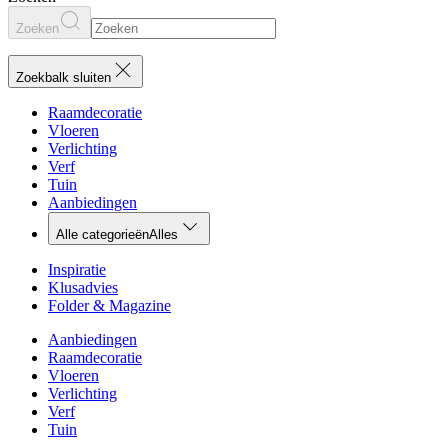
Zoeken
Zoekbalk sluiten
Raamdecoratie
Vloeren
Verlichting
Verf
Tuin
Aanbiedingen
Alle categorieën
Alles
Inspiratie
Klusadvies
Folder & Magazine
Aanbiedingen
Raamdecoratie
Vloeren
Verlichting
Verf
Tuin