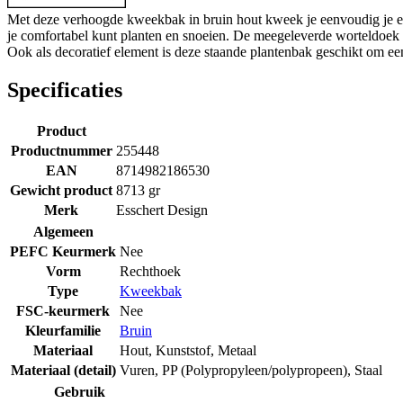
Met deze verhoogde kweekbak in bruin hout kweek je eenvoudig je eige
je comfortabel kunt planten en snoeien. De meegeleverde worteldoek h
Ook als decoratief element is deze staande plantenbak geschikt om een 
Specificaties
Product
Productnummer
255448
EAN
8714982186530
Gewicht product
8713 gr
Merk
Esschert Design
Algemeen
PEFC Keurmerk
Nee
Vorm
Rechthoek
Type
Kweekbak
FSC-keurmerk
Nee
Kleurfamilie
Bruin
Materiaal
Hout
,
Kunststof
,
Metaal
Materiaal (detail)
Vuren
,
PP (Polypropyleen/polypropeen)
,
Staal
Gebruik