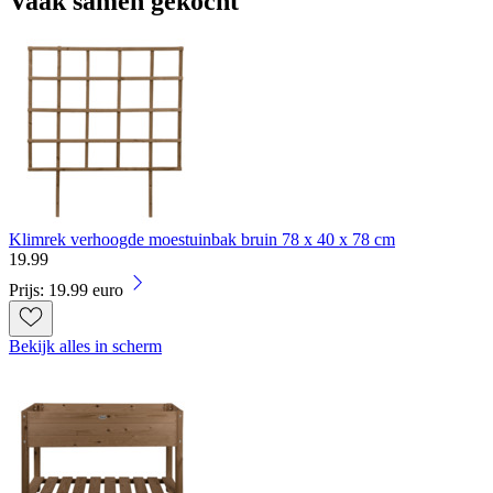
Vaak samen gekocht
Klimrek verhoogde moestuinbak bruin 78 x 40 x 78 cm
19
.
99
Prijs: 19.99 euro
Bekijk alles in scherm