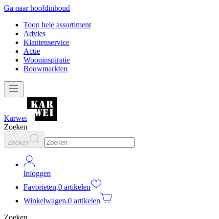
Ga naar hoofdinhoud
Toon hele assortiment
Advies
Klantenservice
Actie
Wooninspiratie
Bouwmarkten
Karwei
Zoeken
Zoeken
Inloggen
Favorieten
,
0 artikelen
Winkelwagen
,
0 artikelen
Zoeken