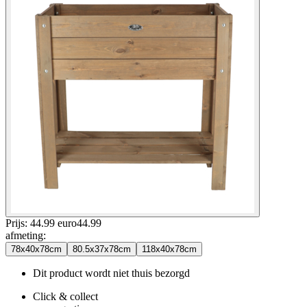
Prijs: 44.99 euro
44
.
99
afmeting
:
78x40x78cm
80.5x37x78cm
118x40x78cm
Dit product wordt niet thuis bezorgd
Click & collect