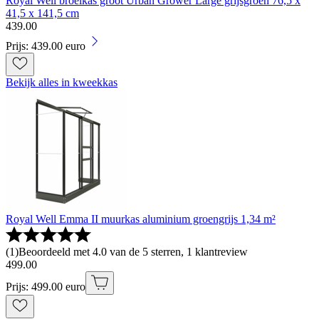
Royal Well broeikas groot Urban Grower Large grijsgroen 76,5 x
41,5 x 141,5 cm
439
.
00
Prijs: 439.00 euro
Bekijk alles in kweekkas
Royal Well Emma II muurkas aluminium groengrijs 1,34 m²
(
1
)
Beoordeeld met 4.0 van de 5 sterren, 1 klantreview
499
.
00
Prijs: 499.00 euro