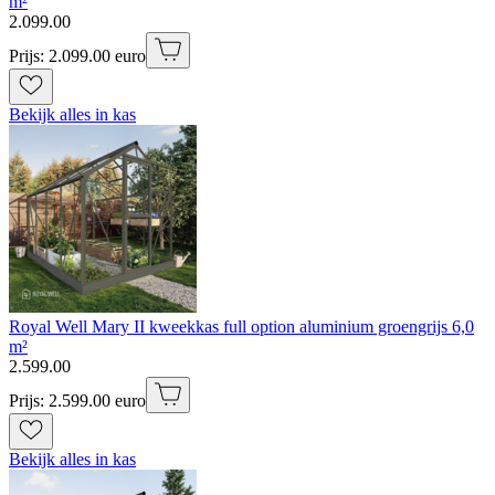
m²
2
.
099
.
00
Prijs: 2.099.00 euro
Bekijk alles in kas
Royal Well Mary II kweekkas full option aluminium groengrijs 6,0
m²
2
.
599
.
00
Prijs: 2.599.00 euro
Bekijk alles in kas