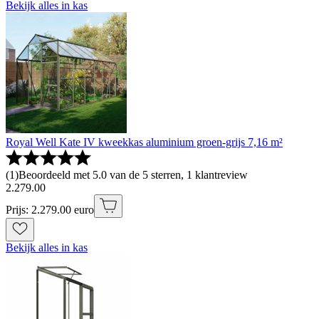
Bekijk alles in kas
Royal Well Kate IV kweekkas aluminium groen-grijs 7,16 m²
(
1
)
Beoordeeld met 5.0 van de 5 sterren, 1 klantreview
2
.
279
.
00
Prijs: 2.279.00 euro
Bekijk alles in kas