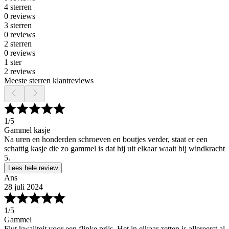
4 sterren
0 reviews
3 sterren
0 reviews
2 sterren
0 reviews
1 ster
2 reviews
Meeste sterren klantreviews
1
/5
Gammel kasje
Na uren en honderden schroeven en boutjes verder, staat er een
schattig kasje die zo gammel is dat hij uit elkaar waait bij windkracht
5.
Lees hele review
Ans
28 juli 2024
1
/5
Gammel
Flut kwaliteit voor een flinke prijs. Het in elkaar zetten is allereerst al