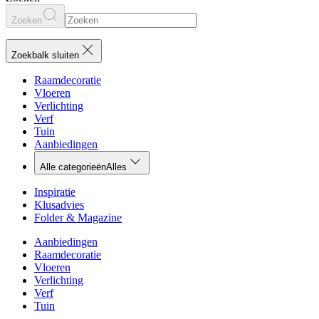
Zoeken
Zoekbalk sluiten
Raamdecoratie
Vloeren
Verlichting
Verf
Tuin
Aanbiedingen
Alle categorieën
Alles
Inspiratie
Klusadvies
Folder & Magazine
Aanbiedingen
Raamdecoratie
Vloeren
Verlichting
Verf
Tuin