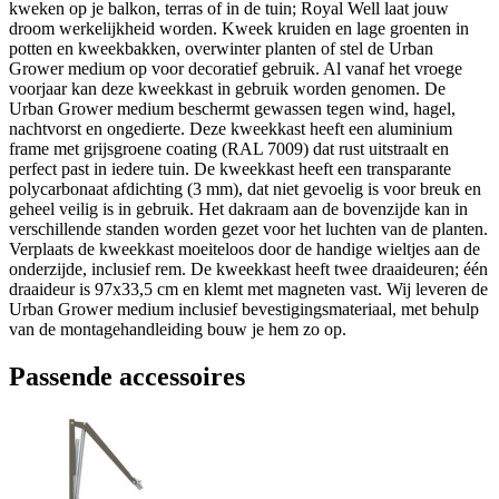
kweken op je balkon, terras of in de tuin; Royal Well laat jouw
droom werkelijkheid worden. Kweek kruiden en lage groenten in
potten en kweekbakken, overwinter planten of stel de Urban
Grower medium op voor decoratief gebruik. Al vanaf het vroege
voorjaar kan deze kweekkast in gebruik worden genomen. De
Urban Grower medium beschermt gewassen tegen wind, hagel,
nachtvorst en ongedierte. Deze kweekkast heeft een aluminium
frame met grijsgroene coating (RAL 7009) dat rust uitstraalt en
perfect past in iedere tuin. De kweekkast heeft een transparante
polycarbonaat afdichting (3 mm), dat niet gevoelig is voor breuk en
geheel veilig is in gebruik. Het dakraam aan de bovenzijde kan in
verschillende standen worden gezet voor het luchten van de planten.
Verplaats de kweekkast moeiteloos door de handige wieltjes aan de
onderzijde, inclusief rem. De kweekkast heeft twee draaideuren; één
draaideur is 97x33,5 cm en klemt met magneten vast. Wij leveren de
Urban Grower medium inclusief bevestigingsmateriaal, met behulp
van de montagehandleiding bouw je hem zo op.
Passende accessoires