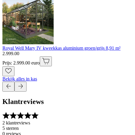
Royal Well Mary IV kweekkas aluminium groen/grijs 8,91 m²
2
.
999
.
00
Prijs: 2.999.00 euro
Bekijk alles in kas
Klantreviews
2 klantreviews
5 sterren
0 reviews