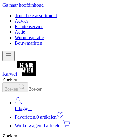
Ga naar hoofdinhoud
Toon hele assortiment
Advies
Klantenservice
Actie
Wooninspiratie
Bouwmarkten
Karwei
Zoeken
Zoeken
Inloggen
Favorieten
,
0 artikelen
Winkelwagen
,
0 artikelen
Zoeken