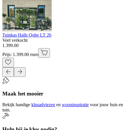
Tuinkas Halls Qube LT 26
Veel verkocht
1
.
399
.
00
Prijs: 1.399.00 euro
Maak het mooier
Bekijk handige
klusadviezen
en
wooninspiratie
voor jouw huis en
tuin.
Hulp bij je klus nodig?