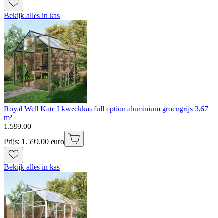
Bekijk alles in kas
Royal Well Kate I kweekkas full option aluminium groengrijs 3,67
m²
1
.
599
.
00
Prijs: 1.599.00 euro
Bekijk alles in kas