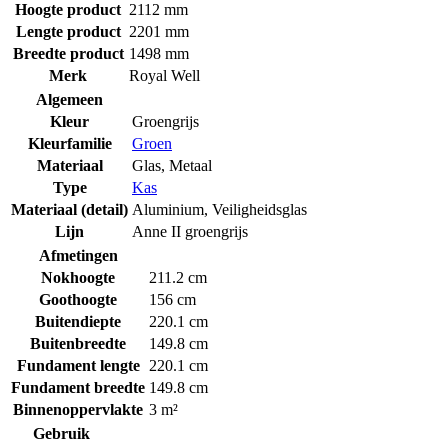
Hoogte product
2112 mm
Lengte product
2201 mm
Breedte product
1498 mm
Merk
Royal Well
Algemeen
Kleur
Groengrijs
Kleurfamilie
Groen
Materiaal
Glas
,
Metaal
Type
Kas
Materiaal (detail)
Aluminium
,
Veiligheidsglas
Lijn
Anne II groengrijs
Afmetingen
Nokhoogte
211.2 cm
Goothoogte
156 cm
Buitendiepte
220.1 cm
Buitenbreedte
149.8 cm
Fundament lengte
220.1 cm
Fundament breedte
149.8 cm
Binnenoppervlakte
3 m²
Gebruik