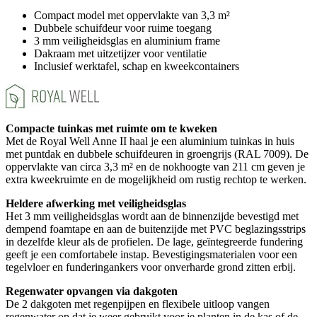
Compact model met oppervlakte van 3,3 m²
Dubbele schuifdeur voor ruime toegang
3 mm veiligheidsglas en aluminium frame
Dakraam met uitzetijzer voor ventilatie
Inclusief werktafel, schap en kweekcontainers
Compacte tuinkas met ruimte om te kweken
Met de Royal Well Anne II haal je een aluminium tuinkas in huis
met puntdak en dubbele schuifdeuren in groengrijs (RAL 7009). De
oppervlakte van circa 3,3 m² en de nokhoogte van 211 cm geven je
extra kweekruimte en de mogelijkheid om rustig rechtop te werken.
Heldere afwerking met veiligheidsglas
Het 3 mm veiligheidsglas wordt aan de binnenzijde bevestigd met
dempend foamtape en aan de buitenzijde met PVC beglazingsstrips
in dezelfde kleur als de profielen. De lage, geïntegreerde fundering
geeft je een comfortabele instap. Bevestigingsmaterialen voor een
tegelvloer en funderingankers voor onverharde grond zitten erbij.
Regenwater opvangen via dakgoten
De 2 dakgoten met regenpijpen en flexibele uitloop vangen
regenwater op dat je weer gebruikt voor je planten in de kas of de