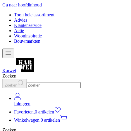
Ga naar hoofdinhoud
Toon hele assortiment
Advies
Klantenservice
Actie
Wooninspiratie
Bouwmarkten
Karwei
Zoeken
Zoeken
Inloggen
Favorieten
,
0 artikelen
Winkelwagen
,
0 artikelen
Zoeken