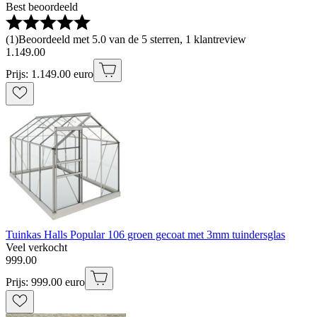
Best beoordeeld
(
1
)
Beoordeeld met 5.0 van de 5 sterren, 1 klantreview
1
.
149
.
00
Prijs: 1.149.00 euro
Tuinkas Halls Popular 106 groen gecoat met 3mm tuindersglas
Veel verkocht
999
.
00
Prijs: 999.00 euro