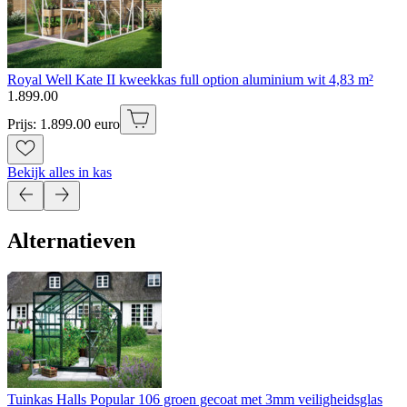
Royal Well Kate II kweekkas full option aluminium wit 4,83 m²
1
.
899
.
00
Prijs: 1.899.00 euro
Bekijk alles in kas
Alternatieven
Tuinkas Halls Popular 106 groen gecoat met 3mm veiligheidsglas