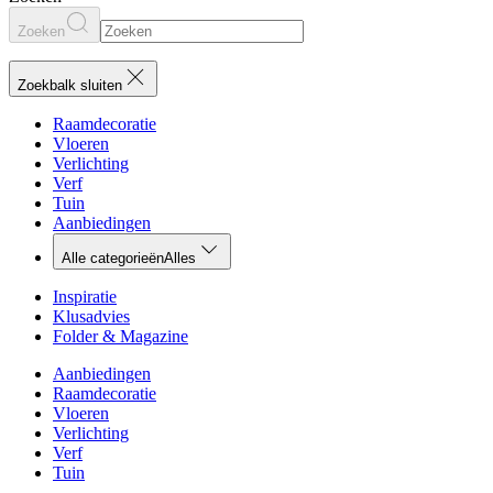
Zoeken
Zoekbalk sluiten
Raamdecoratie
Vloeren
Verlichting
Verf
Tuin
Aanbiedingen
Alle categorieën
Alles
Inspiratie
Klusadvies
Folder & Magazine
Aanbiedingen
Raamdecoratie
Vloeren
Verlichting
Verf
Tuin