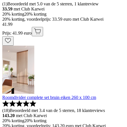
(
1
)
Beoordeeld met 5.0 van de 5 sterren, 1 klantreview
33.59
met Club Karwei
20% korting
20% korting
20% korting, voordeelprijs: 33.59 euro met Club Karwei
41
.
99
Prijs: 41.99 euro
Roomdivider complete set bruin eiken 260 x 100 cm
(
18
)
Beoordeeld met 3.4 van de 5 sterren, 18 klantreviews
143.20
met Club Karwei
20% korting
20% korting
20% korting, voordeelprijs: 143.20 euro met Club Karwei