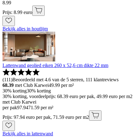
8
.
99
Prijs: 8.99 euro
Bekijk alles in houtlijm
Lattenwand geolied eiken 260 x 52,6 cm dikte 22 mm
(
111
)
Beoordeeld met 4.6 van de 5 sterren, 111 klantreviews
68.39
met Club Karwei
49.99
per m²
30% korting
30% korting
30% korting, voordeelprijs: 68.39 euro per pak, 49.99 euro per m2
met Club Karwei
per pak
97
.
94
71.59 per m²
Prijs: 97.94 euro per pak, 71.59 euro per m2
Bekijk alles in lattenwand