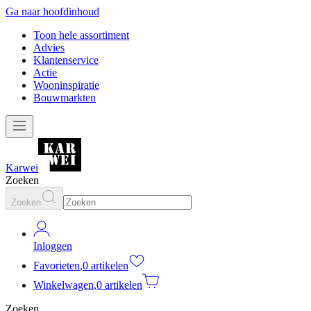
Ga naar hoofdinhoud
Toon hele assortiment
Advies
Klantenservice
Actie
Wooninspiratie
Bouwmarkten
Karwei
Zoeken
Zoeken
Inloggen
Favorieten
,
0 artikelen
Winkelwagen
,
0 artikelen
Zoeken