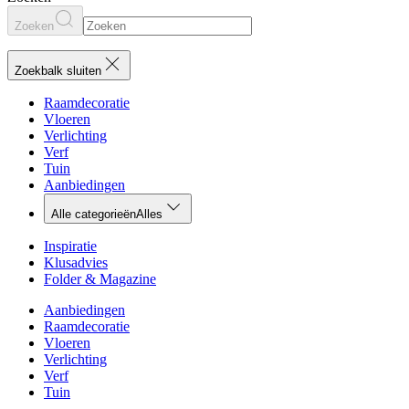
Zoeken
Zoekbalk sluiten
Raamdecoratie
Vloeren
Verlichting
Verf
Tuin
Aanbiedingen
Alle categorieën
Alles
Inspiratie
Klusadvies
Folder & Magazine
Aanbiedingen
Raamdecoratie
Vloeren
Verlichting
Verf
Tuin