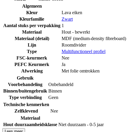
Algemeen
Kleur
Lava eiken
Kleurfamilie
Zwart
Aantal stuks per verpakking
1
Materiaal
Hout - bewerkt
Materiaal (detail)
MDF (medium-density fibreboard)
Lijn
Roomdivider
Type
Multifunctioneel profiel
FSC-keurmerk
Nee
PEFC Keurmerk
Ja
Afwerking
Met folie omtrokken
Gebruik
Voorbehandeling
Onbehandeld
Binnen/buitengebruik
Binnen
Type verbinding
Geen
Technische kenmerken
Zelfklevend
Nee
Materiaal
Hout duurzaamheidsklasse
Niet duurzaam - 0-5 jaar
Lees meer