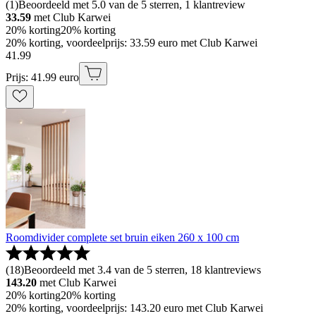
(
1
)
Beoordeeld met 5.0 van de 5 sterren, 1 klantreview
33.59
met Club Karwei
20% korting
20% korting
20% korting, voordeelprijs: 33.59 euro met Club Karwei
41
.
99
Prijs: 41.99 euro
Roomdivider complete set bruin eiken 260 x 100 cm
(
18
)
Beoordeeld met 3.4 van de 5 sterren, 18 klantreviews
143.20
met Club Karwei
20% korting
20% korting
20% korting, voordeelprijs: 143.20 euro met Club Karwei