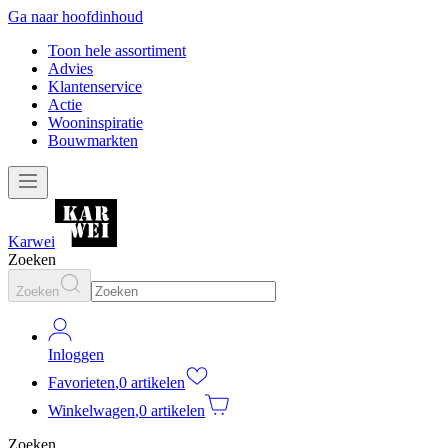
Ga naar hoofdinhoud
Toon hele assortiment
Advies
Klantenservice
Actie
Wooninspiratie
Bouwmarkten
Karwei
Zoeken
Zoeken
Inloggen
Favorieten
,
0 artikelen
Winkelwagen
,
0 artikelen
Zoeken