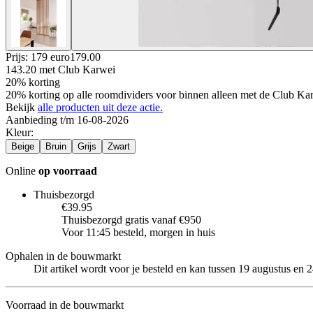
Prijs: 179 euro
179
.
00
143.20
met Club Karwei
20% korting
20% korting op alle roomdividers voor binnen alleen met de Club Ka
Bekijk
alle producten uit deze actie.
Aanbieding t/m 16-08-2026
Kleur
:
Beige
Bruin
Grijs
Zwart
Online
op voorraad
Thuisbezorgd
€39.95
Thuisbezorgd gratis vanaf €950
Voor 11:45 besteld, morgen in huis
Ophalen in de bouwmarkt
Dit artikel wordt voor je besteld en kan tussen 19 augustus en
Voorraad in de bouwmarkt