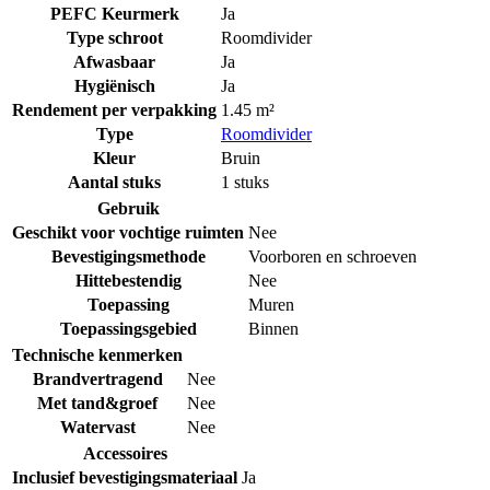
PEFC Keurmerk
Ja
Type schroot
Roomdivider
Afwasbaar
Ja
Hygiënisch
Ja
Rendement per verpakking
1.45 m²
Type
Roomdivider
Kleur
Bruin
Aantal stuks
1 stuks
Gebruik
Geschikt voor vochtige ruimten
Nee
Bevestigingsmethode
Voorboren en schroeven
Hittebestendig
Nee
Toepassing
Muren
Toepassingsgebied
Binnen
Technische kenmerken
Brandvertragend
Nee
Met tand&groef
Nee
Watervast
Nee
Accessoires
Inclusief bevestigingsmateriaal
Ja