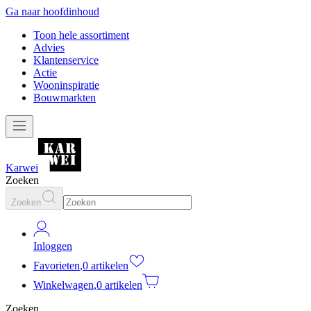
Ga naar hoofdinhoud
Toon hele assortiment
Advies
Klantenservice
Actie
Wooninspiratie
Bouwmarkten
Karwei
Zoeken
Zoeken
Inloggen
Favorieten
,
0 artikelen
Winkelwagen
,
0 artikelen
Zoeken