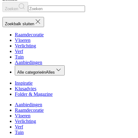
Zoeken
Zoekbalk sluiten
Raamdecoratie
Vloeren
Verlichting
Verf
Tuin
Aanbiedingen
Alle categorieën
Alles
Inspiratie
Klusadvies
Folder & Magazine
Aanbiedingen
Raamdecoratie
Vloeren
Verlichting
Verf
Tuin