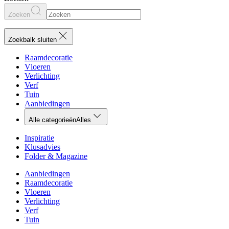
Zoeken
Zoekbalk sluiten
Raamdecoratie
Vloeren
Verlichting
Verf
Tuin
Aanbiedingen
Alle categorieën
Alles
Inspiratie
Klusadvies
Folder & Magazine
Aanbiedingen
Raamdecoratie
Vloeren
Verlichting
Verf
Tuin