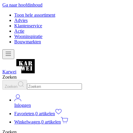
Ga naar hoofdinhoud
Toon hele assortiment
Advies
Klantenservice
Actie
Wooninspiratie
Bouwmarkten
Karwei
Zoeken
Zoeken
Inloggen
Favorieten
,
0 artikelen
Winkelwagen
,
0 artikelen
Zoeken