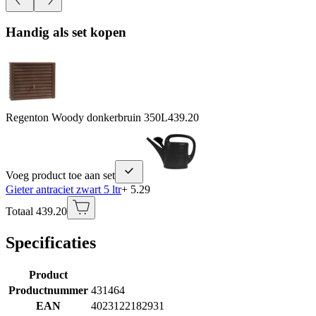
Handig als set kopen
Regenton Woody donkerbruin 350L
439.20
Voeg product toe aan set
Gieter antraciet zwart 5 ltr
+ 5.29
Totaal 439.20
Specificaties
Product
Productnummer
431464
EAN
4023122182931