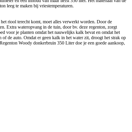
imeter en een inhoud van maar liefst 350 liter. Het materiaal van de
on leeg te maken bij vriestemperaturen.
 in het riool terecht komt, moet alles verwerkt worden. Door de
ken. Extra wateropvang in de tuin, door bv. deze regenton, zorgt
goed voor je planten omdat het nauwelijks kalk bevat en omdat het
of de auto. Omdat er geen kalk in het water zit, droogt het strak op
ia Regenton Woody donkerbruin 350 Liter doe je een goede aankoop,