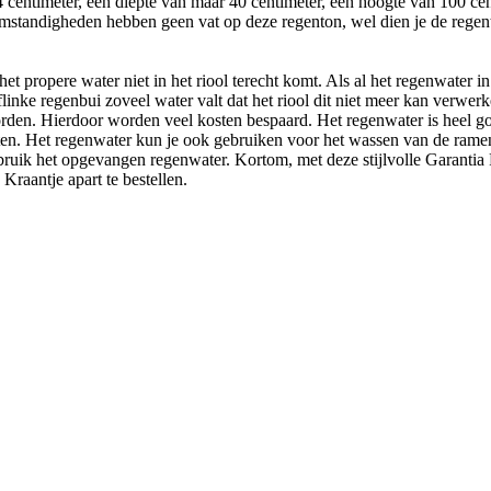
centimeter, een diepte van maar 40 centimeter, een hoogte van 100 cent
omstandigheden hebben geen vat op deze regenton, wel dien je de regent
t het propere water niet in het riool terecht komt. Als al het regenwater
linke regenbui zoveel water valt dat het riool dit niet meer kan verwer
e worden. Hierdoor worden veel kosten bespaard. Het regenwater is heel 
nten. Het regenwater kun je ook gebruiken voor het wassen van de ramen 
ebruik het opgevangen regenwater. Kortom, met deze stijlvolle Garant
Kraantje apart te bestellen.