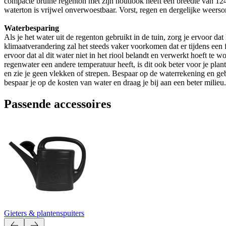
compacte bruine regenton met zijn houtlook heeft een breedte van 124 
waterton is vrijwel onverwoestbaar. Vorst, regen en dergelijke weers
Waterbesparing
Als je het water uit de regenton gebruikt in de tuin, zorg je ervoor da
klimaatverandering zal het steeds vaker voorkomen dat er tijdens een f
ervoor dat al dit water niet in het riool belandt en verwerkt hoeft t
regenwater een andere temperatuur heeft, is dit ook beter voor je pla
en zie je geen vlekken of strepen. Bespaar op de waterrekening en g
bespaar je op de kosten van water en draag je bij aan een beter milieu. 
Passende accessoires
Gieters & plantenspuiters