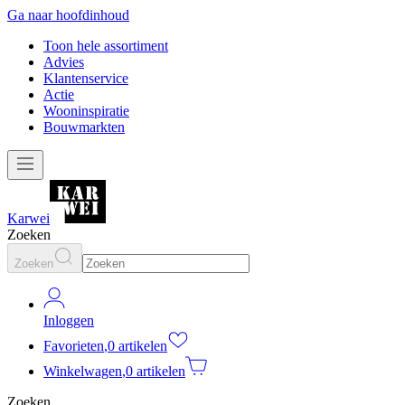
Ga naar hoofdinhoud
Toon hele assortiment
Advies
Klantenservice
Actie
Wooninspiratie
Bouwmarkten
Karwei
Zoeken
Zoeken
Inloggen
Favorieten
,
0 artikelen
Winkelwagen
,
0 artikelen
Zoeken