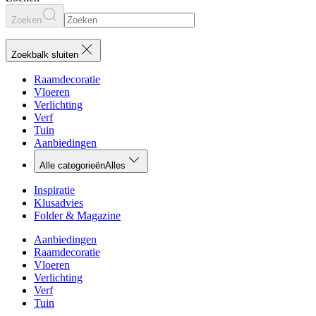
Zoeken
Zoekbalk sluiten
Raamdecoratie
Vloeren
Verlichting
Verf
Tuin
Aanbiedingen
Alle categorieën
Alles
Inspiratie
Klusadvies
Folder & Magazine
Aanbiedingen
Raamdecoratie
Vloeren
Verlichting
Verf
Tuin