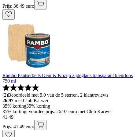
Prijs: 36.49 euro
Rambo Pantserbeits Deur & Kozijn zijdeglans transparant kleurloos
750 ml
(
2
)
Beoordeeld met 5.0 van de 5 sterren, 2 klantreviews
26.97
met Club Karwei
35% korting
35% korting
35% korting, voordeelprijs: 26.97 euro met Club Karwei
41
.
49
Prijs: 41.49 euro