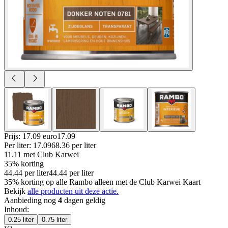
Prijs: 17.09 euro
17
.
09
Per
liter
:
17.09
68.36
per
liter
11.11
met Club Karwei
35% korting
44.44
per
liter
44.44
per
liter
35% korting op alle Rambo alleen met de Club Karwei Kaart
Bekijk
alle producten uit deze actie.
Aanbieding nog
4
dagen geldig
Inhoud
:
0.25 liter
0.75 liter