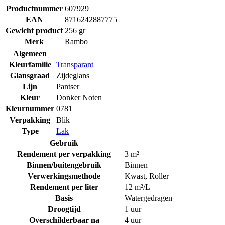
Productnummer
607929
EAN
8716242887775
Gewicht product
256 gr
Merk
Rambo
Algemeen
Kleurfamilie
Transparant
Glansgraad
Zijdeglans
Lijn
Pantser
Kleur
Donker Noten
Kleurnummer
0781
Verpakking
Blik
Type
Lak
Gebruik
Rendement per verpakking
3 m²
Binnen/buitengebruik
Binnen
Verwerkingsmethode
Kwast
,
Roller
Rendement per liter
12 m²/L
Basis
Watergedragen
Droogtijd
1 uur
Overschilderbaar na
4 uur