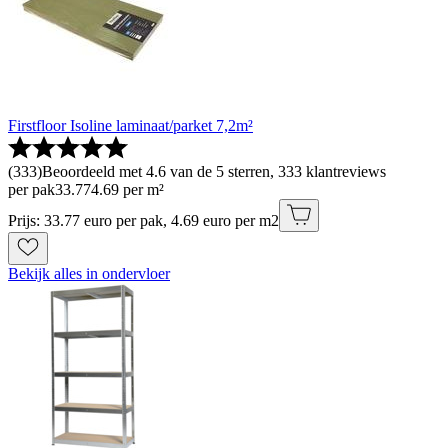
Firstfloor Isoline laminaat/parket 7,2m²
(
333
)
Beoordeeld met 4.6 van de 5 sterren, 333 klantreviews
per pak
33
.
77
4.69 per m²
Prijs: 33.77 euro per pak, 4.69 euro per m2
Bekijk alles in ondervloer