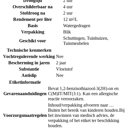
Droogtijd
2 uur
Overschilderbaar na
4 uur
Stofdroog na
2 uur
Rendement per liter
12 m²/L
Basis
Watergedragen
Verpakking
Blik
Schuttingen
,
Tuinhuizen
,
Geschikt voor
Tuinmeubelen
Technische kenmerken
Vochtregulerende werking
Nee
Bescherming in jaren
2 jaar
Substantie
Vloeistof
Antislip
Nee
Etiketinformatie
Bevat 1,2-benzisothiazool-3(2H)-on en
Gevarenaanduidingen
C(M)IT/MIT(3:1). Kan een allergische
reactie veroorzaken.
Inhoud/verpakking afvoeren naar …
Buiten het bereik van kinderen houden.
Bij
Voorzorgsmaatregelen
het inwinnen van medisch advies, de
verpakking of het etiket ter beschikking
houden.