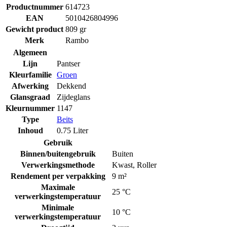
Productnummer
614723
EAN
5010426804996
Gewicht product
809 gr
Merk
Rambo
Algemeen
Lijn
Pantser
Kleurfamilie
Groen
Afwerking
Dekkend
Glansgraad
Zijdeglans
Kleurnummer
1147
Type
Beits
Inhoud
0.75 Liter
Gebruik
Binnen/buitengebruik
Buiten
Verwerkingsmethode
Kwast
,
Roller
Rendement per verpakking
9 m²
Maximale
25 °C
verwerkingstemperatuur
Minimale
10 °C
verwerkingstemperatuur