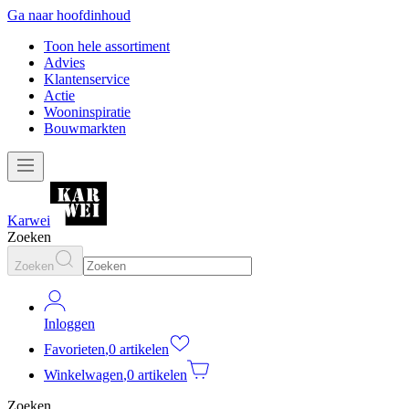
Ga naar hoofdinhoud
Toon hele assortiment
Advies
Klantenservice
Actie
Wooninspiratie
Bouwmarkten
Karwei
Zoeken
Zoeken
Inloggen
Favorieten
,
0 artikelen
Winkelwagen
,
0 artikelen
Zoeken