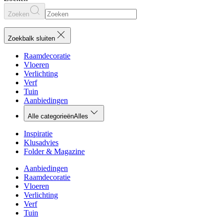
Zoeken
Zoekbalk sluiten
Raamdecoratie
Vloeren
Verlichting
Verf
Tuin
Aanbiedingen
Alle categorieën
Alles
Inspiratie
Klusadvies
Folder & Magazine
Aanbiedingen
Raamdecoratie
Vloeren
Verlichting
Verf
Tuin