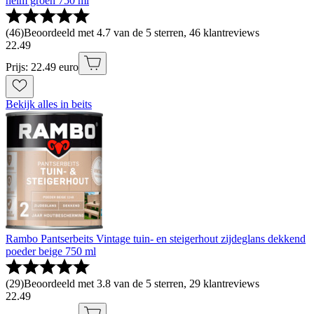
helm groen 750 ml
(
46
)
Beoordeeld met 4.7 van de 5 sterren, 46 klantreviews
22
.
49
Prijs: 22.49 euro
Bekijk alles in beits
Rambo Pantserbeits Vintage tuin- en steigerhout zijdeglans dekkend
poeder beige 750 ml
(
29
)
Beoordeeld met 3.8 van de 5 sterren, 29 klantreviews
22
.
49