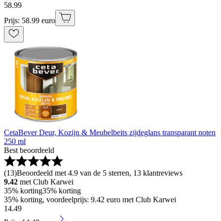
58
.
99
Prijs: 58.99 euro
CetaBever Deur, Kozijn & Meubelbeits zijdeglans transparant noten
250 ml
Best beoordeeld
(
13
)
Beoordeeld met 4.9 van de 5 sterren, 13 klantreviews
9.42
met Club Karwei
35% korting
35% korting
35% korting, voordeelprijs: 9.42 euro met Club Karwei
14
.
49