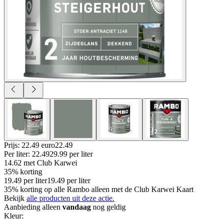
Prijs: 22.49 euro
22
.
49
Per
liter
:
22.49
29.99
per
liter
14.62
met Club Karwei
35% korting
19.49
per
liter
19.49
per
liter
35% korting op alle Rambo alleen met de Club Karwei Kaart
Bekijk
alle producten uit deze actie.
Aanbieding alleen
vandaag
nog geldig
Kleur
: