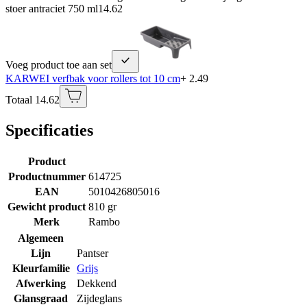
stoer antraciet 750 ml
14.62
Voeg product toe aan set
KARWEI verfbak voor rollers tot 10 cm
+ 2.49
Totaal 14.62
Specificaties
Product
Productnummer
614725
EAN
5010426805016
Gewicht product
810 gr
Merk
Rambo
Algemeen
Lijn
Pantser
Kleurfamilie
Grijs
Afwerking
Dekkend
Glansgraad
Zijdeglans