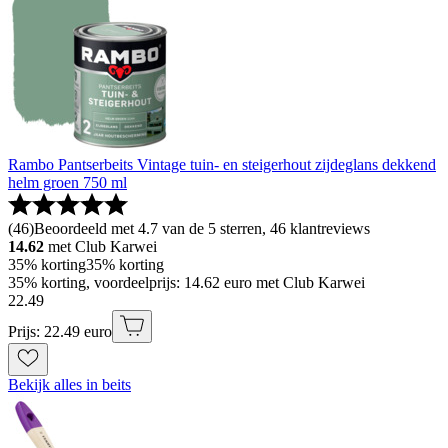
Rambo Pantserbeits Vintage tuin- en steigerhout zijdeglans dekkend
helm groen 750 ml
(
46
)
Beoordeeld met 4.7 van de 5 sterren, 46 klantreviews
14.62
met Club Karwei
35% korting
35% korting
35% korting, voordeelprijs: 14.62 euro met Club Karwei
22
.
49
Prijs: 22.49 euro
Bekijk alles in beits