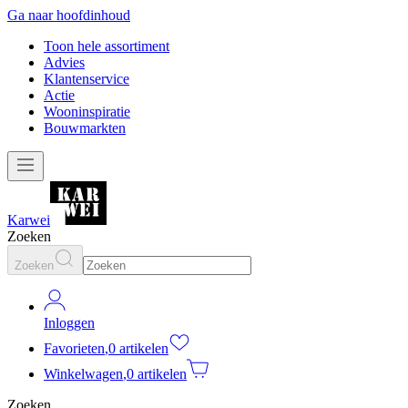
Ga naar hoofdinhoud
Toon hele assortiment
Advies
Klantenservice
Actie
Wooninspiratie
Bouwmarkten
Karwei
Zoeken
Zoeken
Inloggen
Favorieten
,
0 artikelen
Winkelwagen
,
0 artikelen
Zoeken