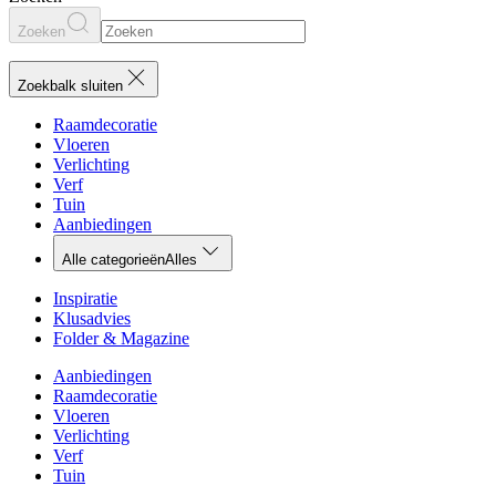
Zoeken
Zoekbalk sluiten
Raamdecoratie
Vloeren
Verlichting
Verf
Tuin
Aanbiedingen
Alle categorieën
Alles
Inspiratie
Klusadvies
Folder & Magazine
Aanbiedingen
Raamdecoratie
Vloeren
Verlichting
Verf
Tuin