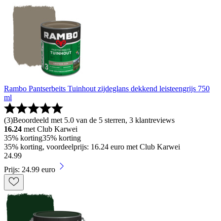
Rambo Pantserbeits Tuinhout zijdeglans dekkend leisteengrijs 750
ml
(
3
)
Beoordeeld met 5.0 van de 5 sterren, 3 klantreviews
16.24
met Club Karwei
35% korting
35% korting
35% korting, voordeelprijs: 16.24 euro met Club Karwei
24
.
99
Prijs: 24.99 euro