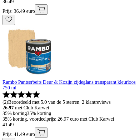
36
.
49
Prijs: 36.49 euro
Rambo Pantserbeits Deur & Kozijn zijdeglans transparant kleurloos
750 ml
(
2
)
Beoordeeld met 5.0 van de 5 sterren, 2 klantreviews
26.97
met Club Karwei
35% korting
35% korting
35% korting, voordeelprijs: 26.97 euro met Club Karwei
41
.
49
Prijs: 41.49 euro