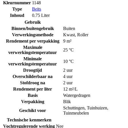
Kleurnummer
1148
Type
Beits
Inhoud
0.75 Liter
Gebruik
Binnen/buitengebruik
Buiten
Verwerkingsmethode
Kwast
,
Roller
Rendement per verpakking
9 m²
Maximale
25 °C
verwerkingstemperatuur
Minimale
10 °C
verwerkingstemperatuur
Droogtijd
2 uur
Overschilderbaar na
4 uur
Stofdroog na
2 uur
Rendement per liter
12 m²/L
Basis
Watergedragen
Verpakking
Blik
Schuttingen
,
Tuinhuizen
,
Geschikt voor
Tuinmeubelen
Technische kenmerken
Vochtregulerende werking
Nee