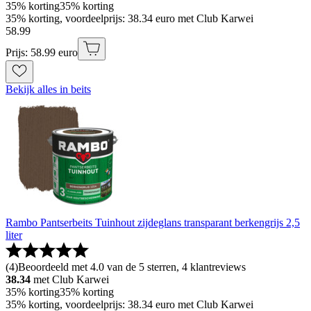
35% korting
35% korting
35% korting, voordeelprijs: 38.34 euro met Club Karwei
58
.
99
Prijs: 58.99 euro
Bekijk alles in beits
Rambo Pantserbeits Tuinhout zijdeglans transparant berkengrijs 2,5
liter
(
4
)
Beoordeeld met 4.0 van de 5 sterren, 4 klantreviews
38.34
met Club Karwei
35% korting
35% korting
35% korting, voordeelprijs: 38.34 euro met Club Karwei