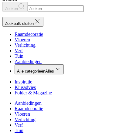
Zoeken
Zoekbalk sluiten
Raamdecoratie
Vloeren
Verlichting
Verf
Tuin
Aanbiedingen
Alle categorieën
Alles
Inspiratie
Klusadvies
Folder & Magazine
Aanbiedingen
Raamdecoratie
Vloeren
Verlichting
Verf
Tuin