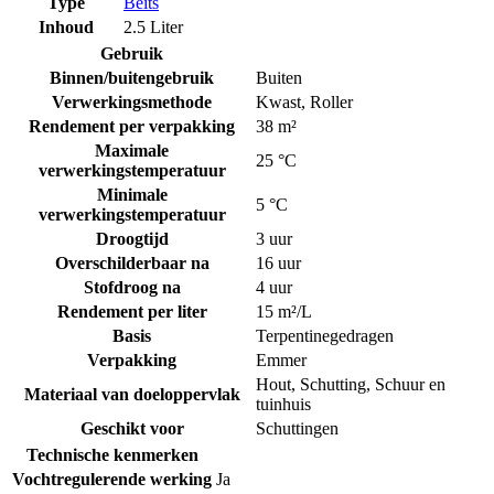
Type
Beits
Inhoud
2.5 Liter
Gebruik
Binnen/buitengebruik
Buiten
Verwerkingsmethode
Kwast
,
Roller
Rendement per verpakking
38 m²
Maximale
25 °C
verwerkingstemperatuur
Minimale
5 °C
verwerkingstemperatuur
Droogtijd
3 uur
Overschilderbaar na
16 uur
Stofdroog na
4 uur
Rendement per liter
15 m²/L
Basis
Terpentinegedragen
Verpakking
Emmer
Hout
,
Schutting
,
Schuur en
Materiaal van doeloppervlak
tuinhuis
Geschikt voor
Schuttingen
Technische kenmerken
Vochtregulerende werking
Ja