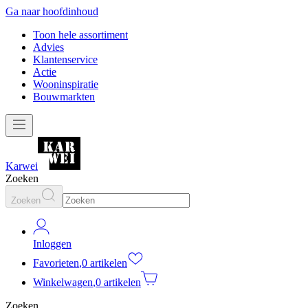
Ga naar hoofdinhoud
Toon hele assortiment
Advies
Klantenservice
Actie
Wooninspiratie
Bouwmarkten
Karwei
Zoeken
Zoeken
Inloggen
Favorieten
,
0 artikelen
Winkelwagen
,
0 artikelen
Zoeken