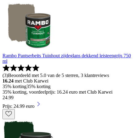
Rambo Pantserbeits Tuinhout zijdeglans dekkend leisteengrijs 750
ml
(
3
)
Beoordeeld met 5.0 van de 5 sterren, 3 klantreviews
16.24
met Club Karwei
35% korting
35% korting
35% korting, voordeelprijs: 16.24 euro met Club Karwei
24
.
99
Prijs: 24.99 euro