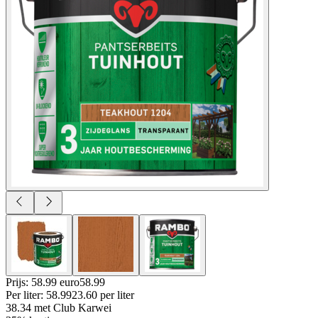
Prijs: 58.99 euro
58
.
99
Per
liter
:
58.99
23.60
per
liter
38.34
met Club Karwei