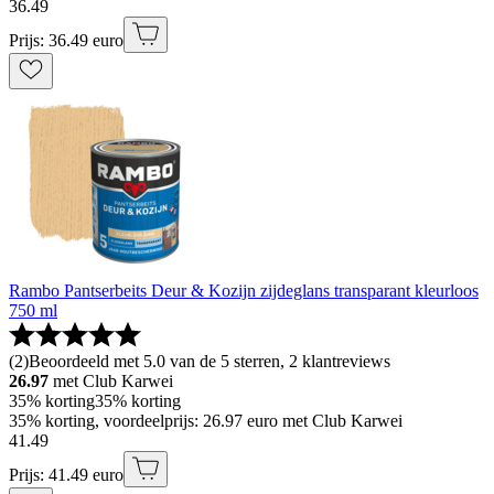
36
.
49
Prijs: 36.49 euro
Rambo Pantserbeits Deur & Kozijn zijdeglans transparant kleurloos
750 ml
(
2
)
Beoordeeld met 5.0 van de 5 sterren, 2 klantreviews
26.97
met Club Karwei
35% korting
35% korting
35% korting, voordeelprijs: 26.97 euro met Club Karwei
41
.
49
Prijs: 41.49 euro