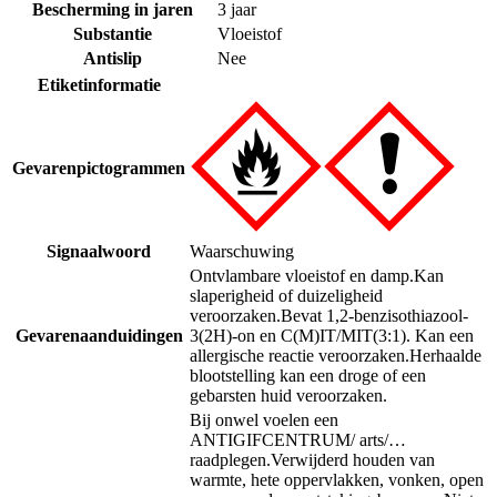
Bescherming in jaren
3 jaar
Substantie
Vloeistof
Antislip
Nee
Etiketinformatie
Gevarenpictogrammen
Signaalwoord
Waarschuwing
Ontvlambare vloeistof en damp.
Kan
slaperigheid of duizeligheid
veroorzaken.
Bevat 1,2-benzisothiazool-
Gevarenaanduidingen
3(2H)-on en C(M)IT/MIT(3:1). Kan een
allergische reactie veroorzaken.
Herhaalde
blootstelling kan een droge of een
gebarsten huid veroorzaken.
Bij onwel voelen een
ANTIGIFCENTRUM/ arts/…
raadplegen.
Verwijderd houden van
warmte, hete oppervlakken, vonken, open