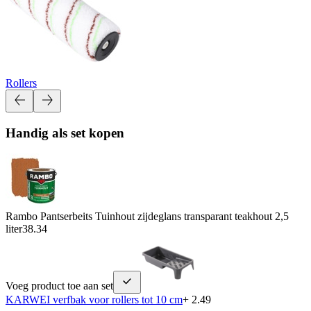
Rollers
Handig als set kopen
Rambo Pantserbeits Tuinhout zijdeglans transparant teakhout 2,5
liter
38.34
Voeg product toe aan set
KARWEI verfbak voor rollers tot 10 cm
+ 2.49