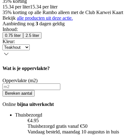
35% korting
15.34
per
liter
15.34
per
liter
35% korting op alle Rambo alleen met de Club Karwei Kaart
Bekijk
alle producten uit deze actie.
Aanbieding nog
3
dagen geldig
Inhoud
:
0.75 liter
2.5 liter
Kleur
:
Wat is je oppervlakte?
Oppervlakte (m2)
Bereken aantal
Online
bijna uitverkocht
Thuisbezorgd
€4.95
Thuisbezorgd gratis vanaf €50
Vandaag besteld, maandag 10 augustus in huis