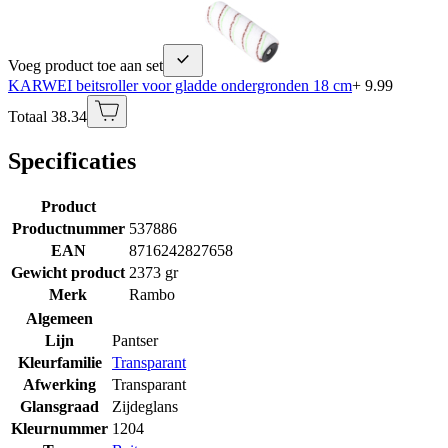
Voeg product toe aan set
KARWEI beitsroller voor gladde ondergronden 18 cm
+ 9.99
Totaal 38.34
Specificaties
Product
Productnummer
537886
EAN
8716242827658
Gewicht product
2373 gr
Merk
Rambo
Algemeen
Lijn
Pantser
Kleurfamilie
Transparant
Afwerking
Transparant
Glansgraad
Zijdeglans
Kleurnummer
1204