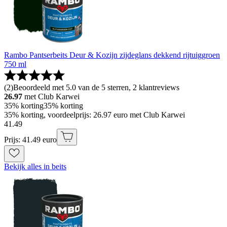
Rambo Pantserbeits Deur & Kozijn zijdeglans dekkend rijtuiggroen
750 ml
(
2
)
Beoordeeld met 5.0 van de 5 sterren, 2 klantreviews
26.97
met Club Karwei
35% korting
35% korting
35% korting, voordeelprijs: 26.97 euro met Club Karwei
41
.
49
Prijs: 41.49 euro
Bekijk alles in beits