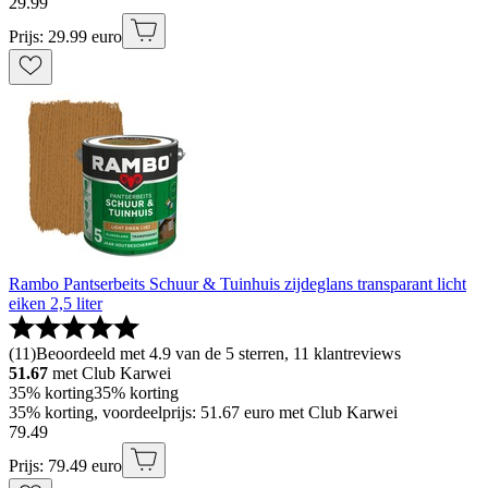
29
.
99
Prijs: 29.99 euro
Rambo Pantserbeits Schuur & Tuinhuis zijdeglans transparant licht
eiken 2,5 liter
(
11
)
Beoordeeld met 4.9 van de 5 sterren, 11 klantreviews
51.67
met Club Karwei
35% korting
35% korting
35% korting, voordeelprijs: 51.67 euro met Club Karwei
79
.
49
Prijs: 79.49 euro