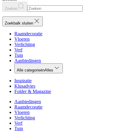
Zoeken
Zoekbalk sluiten
Raamdecoratie
Vloeren
Verlichting
Verf
Tuin
Aanbiedingen
Alle categorieën
Alles
Inspiratie
Klusadvies
Folder & Magazine
Aanbiedingen
Raamdecoratie
Vloeren
Verlichting
Verf
Tuin