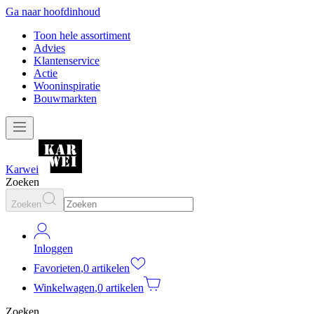
Ga naar hoofdinhoud
Toon hele assortiment
Advies
Klantenservice
Actie
Wooninspiratie
Bouwmarkten
Karwei
Zoeken
Zoeken
Inloggen
Favorieten
,
0 artikelen
Winkelwagen
,
0 artikelen
Zoeken