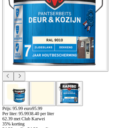
Prijs: 95.99 euro
95
.
99
Per
liter
:
95.99
38.40
per
liter
62.39
met Club Karwei
35% korting