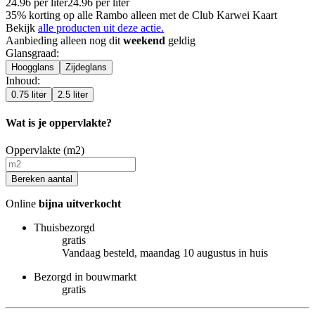
24.96
per
liter
24.96
per
liter
35% korting op alle Rambo alleen met de Club Karwei Kaart
Bekijk
alle producten uit deze actie.
Aanbieding alleen nog dit
weekend
geldig
Glansgraad
:
Hoogglans
Zijdeglans
Inhoud
:
0.75 liter
2.5 liter
Wat is je oppervlakte?
Oppervlakte (m2)
Bereken aantal
Online
bijna uitverkocht
Thuisbezorgd
gratis
Vandaag besteld, maandag 10 augustus in huis
Bezorgd in bouwmarkt
gratis