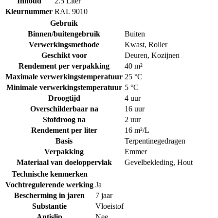
Inhoud
2.5 Liter
Kleurnummer
RAL 9010
Gebruik
Binnen/buitengebruik
Buiten
Verwerkingsmethode
Kwast
,
Roller
Geschikt voor
Deuren
,
Kozijnen
Rendement per verpakking
40 m²
Maximale verwerkingstemperatuur
25 °C
Minimale verwerkingstemperatuur
5 °C
Droogtijd
4 uur
Overschilderbaar na
16 uur
Stofdroog na
2 uur
Rendement per liter
16 m²/L
Basis
Terpentinegedragen
Verpakking
Emmer
Materiaal van doeloppervlak
Gevelbekleding
,
Hout
Technische kenmerken
Vochtregulerende werking
Ja
Bescherming in jaren
7 jaar
Substantie
Vloeistof
Antislip
Nee