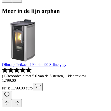
Meer in de lijn orphan
Qlima pelletkachel Fiorina 90 S-line grey
(
1
)
Beoordeeld met 5.0 van de 5 sterren, 1 klantreview
1
.
799
.
00
Prijs: 1.799.00 euro