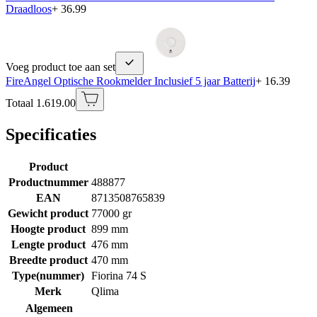
Draadloos
+ 36.99
Voeg product toe aan set
FireAngel Optische Rookmelder Inclusief 5 jaar Batterij
+ 16.39
Totaal 1.619.00
Specificaties
Product
Productnummer
488877
EAN
8713508765839
Gewicht product
77000 gr
Hoogte product
899 mm
Lengte product
476 mm
Breedte product
470 mm
Type(nummer)
Fiorina 74 S
Merk
Qlima
Algemeen