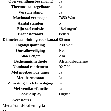
Oververhittingsbeveiliging
Ja
Thermostaat regelbaar
Ja
Vorstvrijstand
Ja
Maximaal vermogen
7450 Watt
Aantal standen
5
Fijn stof emissie
18.4 mg/m³
Brandstofsoort
Pellets
Diameter aansluiting rookkanaal
80 mm
Ingangsspanning
230 Volt
Omvalbeveiliging
Nee
Snoerlengte
2 m
Bedieningsmethode
Afstandsbediening
Nominaal rendement
92.7 %
Met ingebouwde timer
Ja
Met thermostaat
Ja
Zuurstofgebrek beveiliging
Ja
Met ventilatiefunctie
Ja
Soort display
Digitaal
Accessoires
Met afstandsbediening
Ja