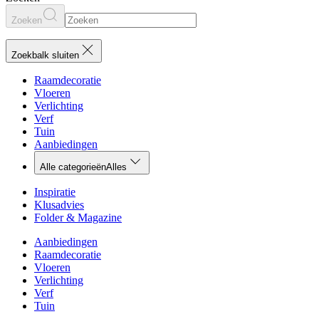
Zoeken
Zoekbalk sluiten
Raamdecoratie
Vloeren
Verlichting
Verf
Tuin
Aanbiedingen
Alle categorieën
Alles
Inspiratie
Klusadvies
Folder & Magazine
Aanbiedingen
Raamdecoratie
Vloeren
Verlichting
Verf
Tuin