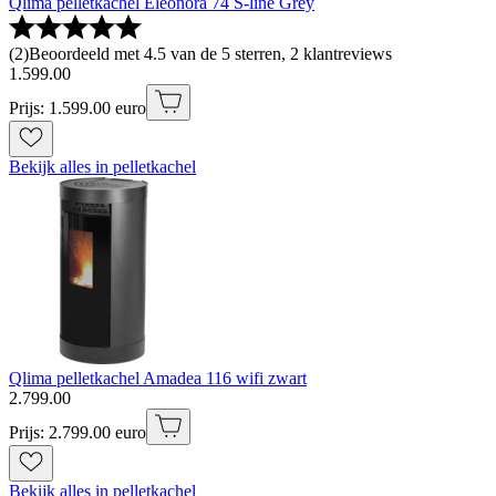
Qlima pelletkachel Eleonora 74 S-line Grey
(
2
)
Beoordeeld met 4.5 van de 5 sterren, 2 klantreviews
1
.
599
.
00
Prijs: 1.599.00 euro
Bekijk alles in pelletkachel
Qlima pelletkachel Amadea 116 wifi zwart
2
.
799
.
00
Prijs: 2.799.00 euro
Bekijk alles in pelletkachel