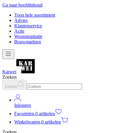
Ga naar hoofdinhoud
Toon hele assortiment
Advies
Klantenservice
Actie
Wooninspiratie
Bouwmarkten
Karwei
Zoeken
Zoeken
Inloggen
Favorieten
,
0 artikelen
Winkelwagen
,
0 artikelen
Zoeken