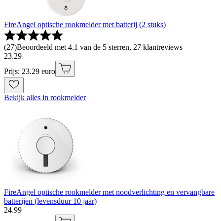
FireAngel optische rookmelder met batterij (2 stuks)
(
27
)
Beoordeeld met 4.1 van de 5 sterren, 27 klantreviews
23
.
29
Prijs: 23.29 euro
Bekijk alles in rookmelder
FireAngel optische rookmelder met noodverlichting en vervangbare
batterijen (levensduur 10 jaar)
24
.
99