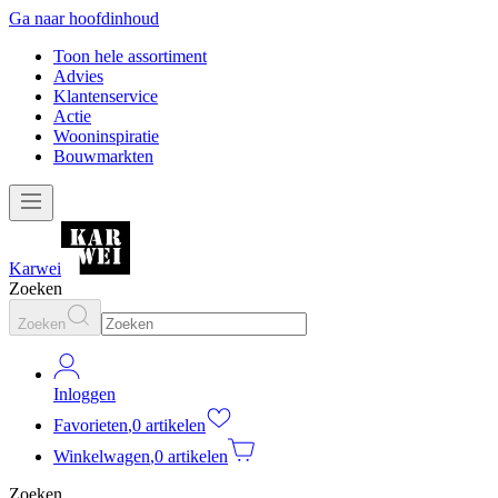
Ga naar hoofdinhoud
Toon hele assortiment
Advies
Klantenservice
Actie
Wooninspiratie
Bouwmarkten
Karwei
Zoeken
Zoeken
Inloggen
Favorieten
,
0 artikelen
Winkelwagen
,
0 artikelen
Zoeken