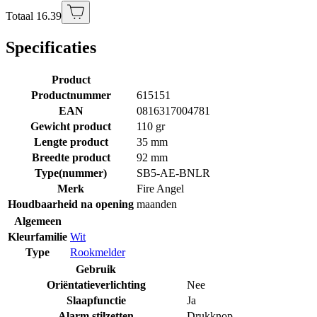
Totaal 16.39
Specificaties
Product
Productnummer
615151
EAN
0816317004781
Gewicht product
110 gr
Lengte product
35 mm
Breedte product
92 mm
Type(nummer)
SB5-AE-BNLR
Merk
Fire Angel
Houdbaarheid na opening
maanden
Algemeen
Kleurfamilie
Wit
Type
Rookmelder
Gebruik
Oriëntatieverlichting
Nee
Slaapfunctie
Ja
Alarm stilzetten
Drukknop