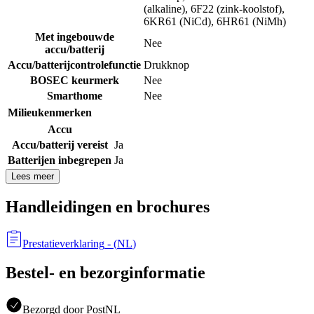
(alkaline), 6F22 (zink-koolstof),
6KR61 (NiCd), 6HR61 (NiMh)
Met ingebouwde
Nee
accu/batterij
Accu/batterijcontrolefunctie
Drukknop
BOSEC keurmerk
Nee
Smarthome
Nee
Milieukenmerken
Accu
Accu/batterij vereist
Ja
Batterijen inbegrepen
Ja
Lees meer
Handleidingen en brochures
Prestatieverklaring
- (
NL
)
Bestel- en bezorginformatie
Bezorgd door PostNL