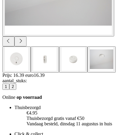
Prijs: 16.39 euro
16
.
39
aantal_stuks
:
1
2
Online
op voorraad
Thuisbezorgd
€4.95
Thuisbezorgd gratis vanaf €50
Vandaag besteld, dinsdag 11 augustus in huis
Click & collect