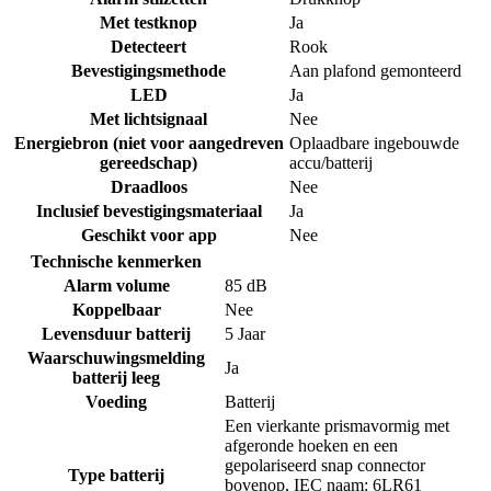
Met testknop
Ja
Detecteert
Rook
Bevestigingsmethode
Aan plafond gemonteerd
LED
Ja
Met lichtsignaal
Nee
Energiebron (niet voor aangedreven
Oplaadbare ingebouwde
gereedschap)
accu/batterij
Draadloos
Nee
Inclusief bevestigingsmateriaal
Ja
Geschikt voor app
Nee
Technische kenmerken
Alarm volume
85 dB
Koppelbaar
Nee
Levensduur batterij
5 Jaar
Waarschuwingsmelding
Ja
batterij leeg
Voeding
Batterij
Een vierkante prismavormig met
afgeronde hoeken en een
gepolariseerd snap connector
Type batterij
bovenop, IEC naam: 6LR61