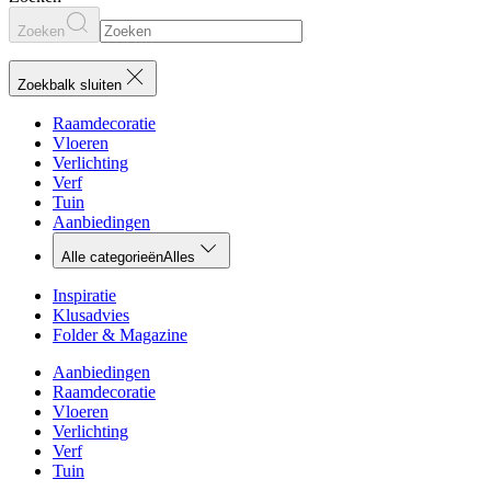
Zoeken
Zoekbalk sluiten
Raamdecoratie
Vloeren
Verlichting
Verf
Tuin
Aanbiedingen
Alle categorieën
Alles
Inspiratie
Klusadvies
Folder & Magazine
Aanbiedingen
Raamdecoratie
Vloeren
Verlichting
Verf
Tuin