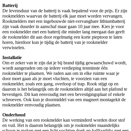
Batterij
De levensduur van de batterij is vaak bepalend voor de prijs. Er zijn
rookmelders waarvan de batterij elk jaar moet worden vervangen.
Rookmelders met een ingebouwde niet-vervangbare lithiumbatterij
zijn vaak duurder in aanschaf maar gaan 10 jaar mee. Kies je voor
een rookmelder met een batterij die minder lang meegaat dan geeft
de rookmelder dit aan door regelmatig een korte pieptoon te laten
horen, hierdoor kun je tijdig de batterij van je rookmelder
verwisselen.
Installatie
Om er zeker van te zijn dat je bij brand tijdig gewaarschuwd wordt,
wordt aangeraden om op iedere verdieping tenminste één
rookmelder te plaatsen. We raden aan om in elke ruimte waar je
door moet gaan als je moet vluchten, te voorzien van een
rookmelder, zoals een gang, overloop of trap. Rook stijgt op en
daarom is het belangrijk om de rookmelders altijd aan het plafond te
bevestigen. Dit kan eenvoudig met een bevestigingsplaat of enkele
schroeven. Ook kun je doormiddel van een magneet montagekit de
rookmelder eenvoudig plaatsen.
Onderhoud
De werking van een rookmelder kan verminderd worden door stof
en vuil. Het is daarom belangrijk om je rookmelder maandelijks
schoon te maken met een licht vochtige doek en halfjaarlijks met een