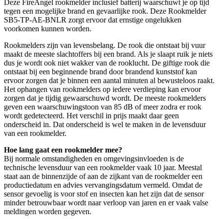
Deze FireAngel rookmelder inclusief batterij waarschuwt je op tijd
tegen een mogelijke brand en gevaarlijke rook. Deze Rookmelder
SB5-TP-AE-BNLR zorgt ervoor dat ernstige ongelukken
voorkomen kunnen worden.
Rookmelders zijn van levensbelang. De rook die ontstaat bij vuur
maakt de meeste slachtoffers bij een brand. Als je slaapt ruik je niets
dus je wordt ook niet wakker van de rooklucht. De giftige rook die
ontstaat bij een beginnende brand door brandend kunststof kan
ervoor zorgen dat je binnen een aantal minuten al bewusteloos raakt.
Het ophangen van rookmelders op iedere verdieping kan ervoor
zorgen dat je tijdig gewaarschuwd wordt. De meeste rookmelders
geven een waarschuwingstoon van 85 dB of meer zodra er rook
wordt gedetecteerd. Het verschil in prijs maakt daar geen
onderscheid in. Dat onderscheid is wel te maken in de levensduur
van een rookmelder.
Hoe lang gaat een rookmelder mee?
Bij normale omstandigheden en omgevingsinvloeden is de
technische levensduur van een rookmelder vaak 10 jaar. Meestal
staat aan de binnenzijde of aan de zijkant van de rookmelder een
productiedatum en advies vervangingsdatum vermeld. Omdat de
sensor gevoelig is voor stof en insecten kan het zijn dat de sensor
minder betrouwbaar wordt naar verloop van jaren en er vaak valse
meldingen worden gegeven.