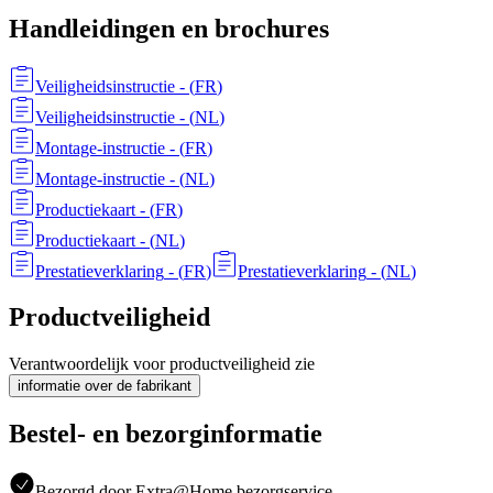
Handleidingen en brochures
Veiligheidsinstructie
- (
FR
)
Veiligheidsinstructie
- (
NL
)
Montage-instructie
- (
FR
)
Montage-instructie
- (
NL
)
Productiekaart
- (
FR
)
Productiekaart
- (
NL
)
Prestatieverklaring
- (
FR
)
Prestatieverklaring
- (
NL
)
Productveiligheid
Verantwoordelijk voor productveiligheid zie
informatie over de fabrikant
Bestel- en bezorginformatie
Bezorgd door Extra@Home bezorgservice