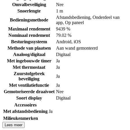
Omvalbeveiliging
Nee
Snoerlengte
1 m
Afstandsbediening
,
Onderdeel van
Bedieningsmethode
app
,
Op paneel
Maximaal rendement
9439 %
Nominaal rendement
79.02 %
Besturingssysteem
Android
,
iOS
Methode van plaatsen
Aan wand gemonteerd
Analoog/digitaal
Digitaal
Met ingebouwde timer
Ja
Met thermostaat
Ja
Zuurstofgebrek
Ja
beveiliging
Met ventilatiefunctie
Ja
Gemotoriseerde draaivoet
Nee
Soort display
Digitaal
Accessoires
Met afstandsbediening
Ja
Milieukenmerken
Lees meer