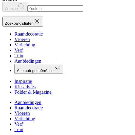
Zoeken
Zoekbalk sluiten
Raamdecoratie
Vloeren
Verlichting
Verf
Tuin
Aanbiedingen
Alle categorieën
Alles
Inspiratie
Klusadvies
Folder & Magazine
Aanbiedingen
Raamdecoratie
Vloeren
Verlichting
Verf
Tuin