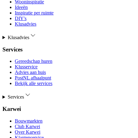
Wooninspiratie
Ideeën
Inspiratie per ruimte
DIY's
Klusadvies
Klusadvies
Services
Gereedschap huren
Klusservice
Advies aan huis
PostNL afhaalpunt
Bekijk alle services
Services
Karwei
Bouwmarkten
Club Karwei
Over Karwei
Klantenservice