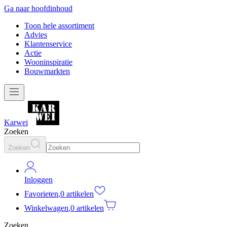
Ga naar hoofdinhoud
Toon hele assortiment
Advies
Klantenservice
Actie
Wooninspiratie
Bouwmarkten
Karwei
Zoeken
Zoeken
Inloggen
Favorieten
,
0 artikelen
Winkelwagen
,
0 artikelen
Zoeken