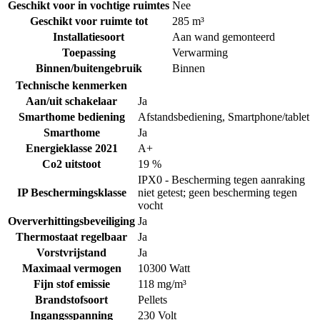
Geschikt voor in vochtige ruimtes
Nee
Geschikt voor ruimte tot
285 m³
Installatiesoort
Aan wand gemonteerd
Toepassing
Verwarming
Binnen/buitengebruik
Binnen
Technische kenmerken
Aan/uit schakelaar
Ja
Smarthome bediening
Afstandsbediening
,
Smartphone/tablet
Smarthome
Ja
Energieklasse 2021
A+
Co2 uitstoot
19 %
IPX0 - Bescherming tegen aanraking
IP Beschermingsklasse
niet getest; geen bescherming tegen
vocht
Oververhittingsbeveiliging
Ja
Thermostaat regelbaar
Ja
Vorstvrijstand
Ja
Maximaal vermogen
10300 Watt
Fijn stof emissie
118 mg/m³
Brandstofsoort
Pellets
Ingangsspanning
230 Volt