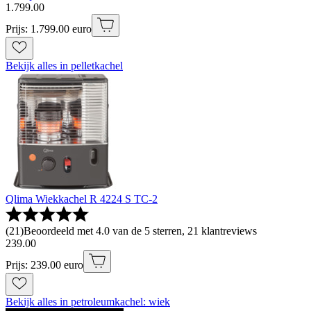
1
.
799
.
00
Prijs: 1.799.00 euro
Bekijk alles in pelletkachel
Qlima Wiekkachel R 4224 S TC-2
(
21
)
Beoordeeld met 4.0 van de 5 sterren, 21 klantreviews
239
.
00
Prijs: 239.00 euro
Bekijk alles in petroleumkachel: wiek