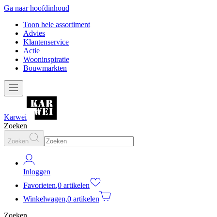
Ga naar hoofdinhoud
Toon hele assortiment
Advies
Klantenservice
Actie
Wooninspiratie
Bouwmarkten
Karwei
Zoeken
Zoeken
Inloggen
Favorieten
,
0 artikelen
Winkelwagen
,
0 artikelen
Zoeken