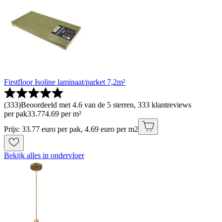
Firstfloor Isoline laminaat/parket 7,2m²
(
333
)
Beoordeeld met 4.6 van de 5 sterren, 333 klantreviews
per pak
33
.
77
4.69 per m²
Prijs: 33.77 euro per pak, 4.69 euro per m2
Bekijk alles in ondervloer