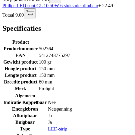
Philips LED spot GU10 50W 6 stuks niet dimbaar
+ 22.49
Totaal 9.00
Specificaties
Product
Productnummer
502364
EAN
5412748775297
Gewicht product
100 gr
Hoogte product
150 mm
Lengte product
150 mm
Breedte product
60 mm
Merk
Prolight
Algemeen
Indicatie Koppelbaar
Nee
Energiebron
Netspanning
Afknipbaar
Ja
Buigbaar
Ja
Type
LED-strip