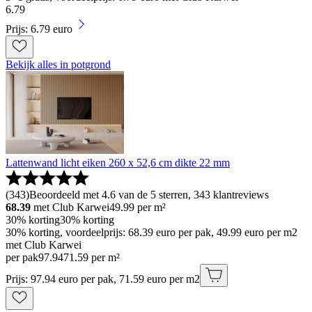
6
.
79
Prijs: 6.79 euro
Bekijk alles in potgrond
Lattenwand licht eiken 260 x 52,6 cm dikte 22 mm
(
343
)
Beoordeeld met 4.6 van de 5 sterren, 343 klantreviews
68.39
met Club Karwei
49.99
per m²
30% korting
30% korting
30% korting, voordeelprijs: 68.39 euro per pak, 49.99 euro per m2
met Club Karwei
per pak
97
.
94
71.59 per m²
Prijs: 97.94 euro per pak, 71.59 euro per m2