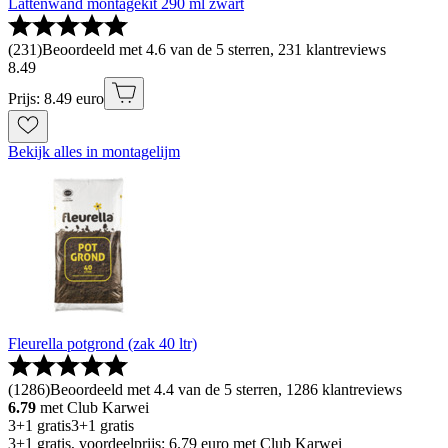
Lattenwand montagekit 290 ml zwart
(
231
)
Beoordeeld met 4.6 van de 5 sterren, 231 klantreviews
8
.
49
Prijs: 8.49 euro
Bekijk alles in montagelijm
Fleurella potgrond (zak 40 ltr)
(
1286
)
Beoordeeld met 4.4 van de 5 sterren, 1286 klantreviews
6.79
met Club Karwei
3+1 gratis
3+1 gratis
3+1 gratis, voordeelprijs: 6.79 euro met Club Karwei