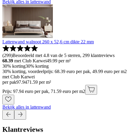
Bekijk alles in lattenwand
Lattenwand walnoot 260 x 52,6 cm dikte 22 mm
(
299
)
Beoordeeld met 4.8 van de 5 sterren, 299 klantreviews
68.39
met Club Karwei
49.99
per m²
30% korting
30% korting
30% korting, voordeelprijs: 68.39 euro per pak, 49.99 euro per m2
met Club Karwei
per pak
97
.
94
71.59 per m²
Prijs: 97.94 euro per pak, 71.59 euro per m2
Bekijk alles in lattenwand
Klantreviews