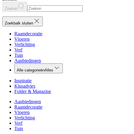
Zoeken
Zoekbalk sluiten
Raamdecoratie
Vloeren
Verlichting
Verf
Tuin
Aanbiedingen
Alle categorieën
Alles
Inspiratie
Klusadvies
Folder & Magazine
Aanbiedingen
Raamdecoratie
Vloeren
Verlichting
Verf
Tuin