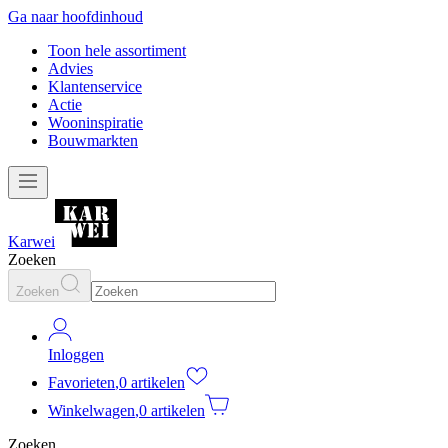
Ga naar hoofdinhoud
Toon hele assortiment
Advies
Klantenservice
Actie
Wooninspiratie
Bouwmarkten
Karwei
Zoeken
Zoeken
Inloggen
Favorieten
,
0 artikelen
Winkelwagen
,
0 artikelen
Zoeken