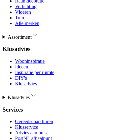
Raamdecoratie
Verlichting
Vloeren
Tuin
Alle merken
Assortiment
Klusadvies
Wooninspiratie
Ideeën
Inspiratie per ruimte
DIY's
Klusadvies
Klusadvies
Services
Gereedschap huren
Klusservice
Advies aan huis
PostNL afhaalpunt