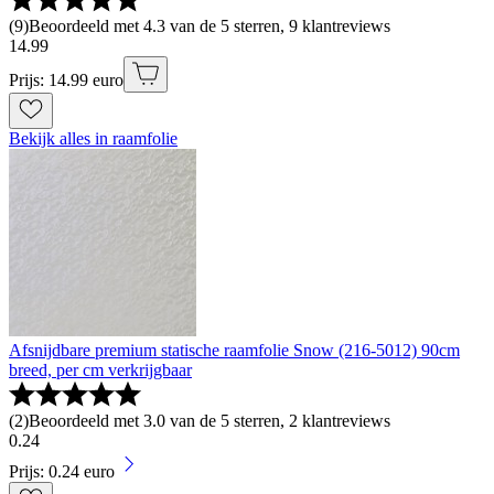
(
9
)
Beoordeeld met 4.3 van de 5 sterren, 9 klantreviews
14
.
99
Prijs: 14.99 euro
Bekijk alles in raamfolie
Afsnijdbare premium statische raamfolie Snow (216-5012) 90cm
breed, per cm verkrijgbaar
(
2
)
Beoordeeld met 3.0 van de 5 sterren, 2 klantreviews
0
.
24
Prijs: 0.24 euro