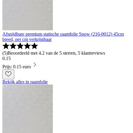
Afsnijdbare premium statische raamfolie Snow (216-0012) 45cm
breed, per cm verkrijgbaar
(
5
)
Beoordeeld met 4.2 van de 5 sterren, 5 klantreviews
0
.
15
Prijs: 0.15 euro
Bekijk alles in raamfolie