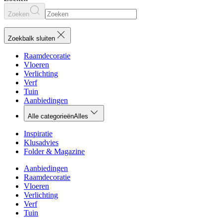
Zoeken
Zoekbalk sluiten
Raamdecoratie
Vloeren
Verlichting
Verf
Tuin
Aanbiedingen
Alle categorieën
Alles
Inspiratie
Klusadvies
Folder & Magazine
Aanbiedingen
Raamdecoratie
Vloeren
Verlichting
Verf
Tuin