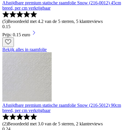
Afsnijdbare premium statische raamfolie Snow (216-0012) 45cm
breed, per cm verkrijgbaar
(
5
)
Beoordeeld met 4.2 van de 5 sterren, 5 klantreviews
0
.
15
Prijs: 0.15 euro
Bekijk alles in raamfolie
Afsnijdbare premium statische raamfolie Snow (216-5012) 90cm
breed, per cm verkrijgbaar
(
2
)
Beoordeeld met 3.0 van de 5 sterren, 2 klantreviews
0
.
24