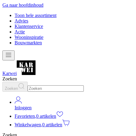
Ga naar hoofdinhoud
Toon hele assortiment
Advies
Klantenservice
Actie
Wooninspiratie
Bouwmarkten
Karwei
Zoeken
Zoeken
Inloggen
Favorieten
,
0 artikelen
Winkelwagen
,
0 artikelen
Zoeken