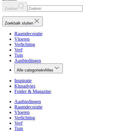
Zoeken
Zoekbalk sluiten
Raamdecoratie
Vloeren
Verlichting
Verf
Tuin
Aanbiedingen
Alle categorieën
Alles
Inspiratie
Klusadvies
Folder & Magazine
Aanbiedingen
Raamdecoratie
Vloeren
Verlichting
Verf
Tuin