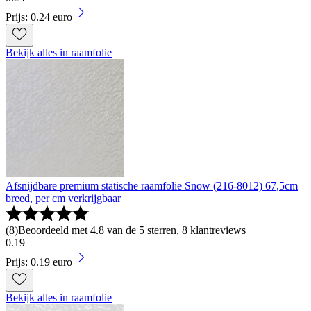
Prijs: 0.24 euro
Bekijk alles in raamfolie
Afsnijdbare premium statische raamfolie Snow (216-8012) 67,5cm
breed, per cm verkrijgbaar
(
8
)
Beoordeeld met 4.8 van de 5 sterren, 8 klantreviews
0
.
19
Prijs: 0.19 euro
Bekijk alles in raamfolie