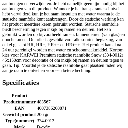
aanbrengen en verwijderen. Je hebt namelijk geen lijm nodig bij het
aanbrengen van dit product. Wanneer je het transparante schutvel
hebt verwijderd kun je het raam inspuiten met water waarna je de
statische raamfolie kunt aanbrengen. Door de statische werking kan
het product meerdere keren gebruikt worden. Statische raamfolie
biedt bescherming tegen inkijk bij ramen en deuren. Het kan
gebruikt worden op bijvoorbeeld ramen, binnendeuren (van glas) en
doucheramen. De folie is geschikt voor alle soorten beglazing, van
enkel glas tot HR, HR+, HR++ en HR+++. Het product kan al na
24 uur gereinigd worden met water en schoonmaakmiddel. Kortom,
kies voor KARWEI Premium statische raamfolie Snow (334-0012)
45x150cm voor decoratie of om inkijk bij ramen en deuren tegen te
gaan. Tip! Voordat je de statische raamfolie gaat plaatsen raden wij
aan je raam te ontvetten voor een betere hechting.
Specificaties
Product
Productnummer
483567
EAN
4007386260871
Gewicht product
206 gr
Type(nummer)
334-0012
Merk
D-c-fix