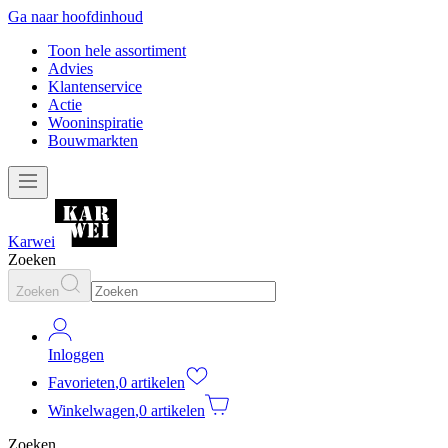
Ga naar hoofdinhoud
Toon hele assortiment
Advies
Klantenservice
Actie
Wooninspiratie
Bouwmarkten
Karwei
Zoeken
Zoeken
Inloggen
Favorieten
,
0 artikelen
Winkelwagen
,
0 artikelen
Zoeken