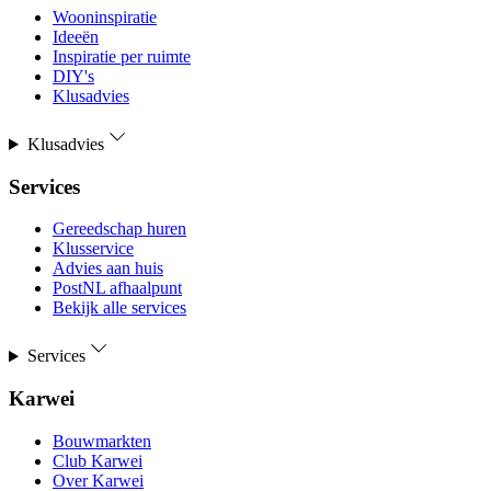
Wooninspiratie
Ideeën
Inspiratie per ruimte
DIY's
Klusadvies
Klusadvies
Services
Gereedschap huren
Klusservice
Advies aan huis
PostNL afhaalpunt
Bekijk alle services
Services
Karwei
Bouwmarkten
Club Karwei
Over Karwei