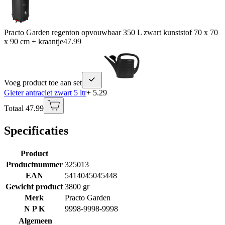
Practo Garden regenton opvouwbaar 350 L zwart kunststof 70 x 70
x 90 cm + kraantje
47.99
Voeg product toe aan set
Gieter antraciet zwart 5 ltr
+ 5.29
Totaal 47.99
Specificaties
Product
Productnummer
325013
EAN
5414045045448
Gewicht product
3800 gr
Merk
Practo Garden
N P K
9998-9998-9998
Algemeen