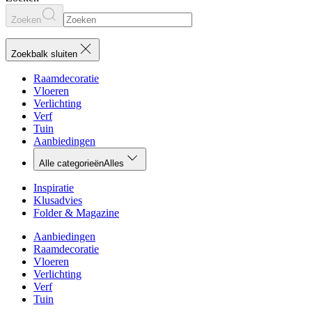
Zoeken
Zoekbalk sluiten
Raamdecoratie
Vloeren
Verlichting
Verf
Tuin
Aanbiedingen
Alle categorieën
Alles
Inspiratie
Klusadvies
Folder & Magazine
Aanbiedingen
Raamdecoratie
Vloeren
Verlichting
Verf
Tuin