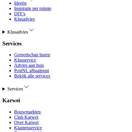
Ideeën
Inspiratie per ruimte
DIY's
Klusadvies
Klusadvies
Services
Gereedschap huren
Klusservice
Advies aan huis
PostNL afhaalpunt
Bekijk alle services
Services
Karwei
Bouwmarkten
Club Karwei
Over Karwei
Klantenservice