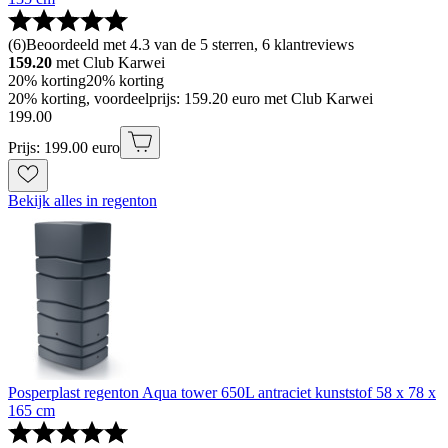
(
6
)
Beoordeeld met 4.3 van de 5 sterren, 6 klantreviews
159.20
met Club Karwei
20% korting
20% korting
20% korting, voordeelprijs: 159.20 euro met Club Karwei
199
.
00
Prijs: 199.00 euro
Bekijk alles in regenton
Posperplast regenton Aqua tower 650L antraciet kunststof 58 x 78 x
165 cm