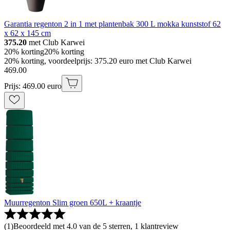
Garantia regenton 2 in 1 met plantenbak 300 L mokka kunststof 62
x 62 x 145 cm
375.20
met Club Karwei
20% korting
20% korting
20% korting, voordeelprijs: 375.20 euro met Club Karwei
469
.
00
Prijs: 469.00 euro
Muurregenton Slim groen 650L + kraantje
(
1
)
Beoordeeld met 4.0 van de 5 sterren, 1 klantreview