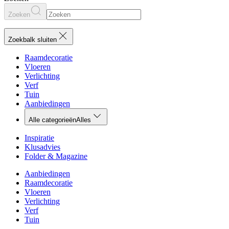
Zoeken
Zoekbalk sluiten
Raamdecoratie
Vloeren
Verlichting
Verf
Tuin
Aanbiedingen
Alle categorieën
Alles
Inspiratie
Klusadvies
Folder & Magazine
Aanbiedingen
Raamdecoratie
Vloeren
Verlichting
Verf
Tuin