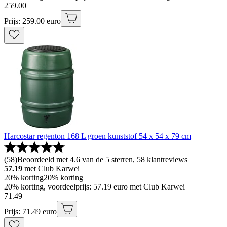
259
.
00
Prijs: 259.00 euro
Harcostar regenton 168 L groen kunststof 54 x 54 x 79 cm
(
58
)
Beoordeeld met 4.6 van de 5 sterren, 58 klantreviews
57.19
met Club Karwei
20% korting
20% korting
20% korting, voordeelprijs: 57.19 euro met Club Karwei
71
.
49
Prijs: 71.49 euro