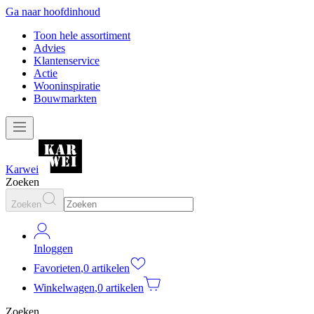
Ga naar hoofdinhoud
Toon hele assortiment
Advies
Klantenservice
Actie
Wooninspiratie
Bouwmarkten
Karwei
Zoeken
Zoeken
Inloggen
Favorieten
,
0 artikelen
Winkelwagen
,
0 artikelen
Zoeken