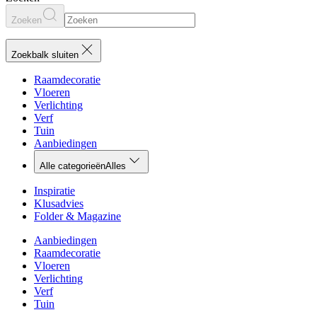
Zoeken
Zoekbalk sluiten
Raamdecoratie
Vloeren
Verlichting
Verf
Tuin
Aanbiedingen
Alle categorieën
Alles
Inspiratie
Klusadvies
Folder & Magazine
Aanbiedingen
Raamdecoratie
Vloeren
Verlichting
Verf
Tuin