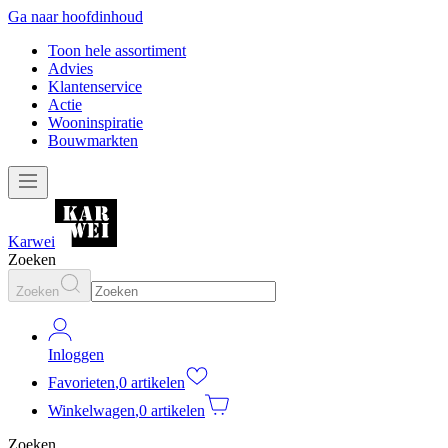
Ga naar hoofdinhoud
Toon hele assortiment
Advies
Klantenservice
Actie
Wooninspiratie
Bouwmarkten
Karwei
Zoeken
Zoeken
Inloggen
Favorieten
,
0 artikelen
Winkelwagen
,
0 artikelen
Zoeken