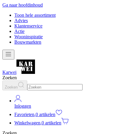
Ga naar hoofdinhoud
Toon hele assortiment
Advies
Klantenservice
Actie
Wooninspiratie
Bouwmarkten
Karwei
Zoeken
Zoeken
Inloggen
Favorieten
,
0 artikelen
Winkelwagen
,
0 artikelen
Zoeken