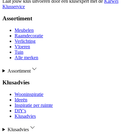
Laat jouw klus uitvoeren door een klusexpert met de
Karwei
Klusservice
Assortiment
Meubelen
Raamdecoratie
Verlichting
Vloeren
Tuin
Alle merken
Assortiment
Klusadvies
Wooninspiratie
Ideeën
Inspiratie per ruimte
DIY's
Klusadvies
Klusadvies