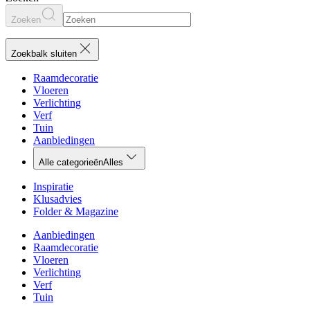
Zoeken
Zoekbalk sluiten
Raamdecoratie
Vloeren
Verlichting
Verf
Tuin
Aanbiedingen
Alle categorieën
Alles
Inspiratie
Klusadvies
Folder & Magazine
Aanbiedingen
Raamdecoratie
Vloeren
Verlichting
Verf
Tuin