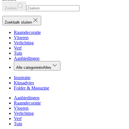
Zoeken
Zoekbalk sluiten
Raamdecoratie
Vloeren
Verlichting
Verf
Tuin
Aanbiedingen
Alle categorieën
Alles
Inspiratie
Klusadvies
Folder & Magazine
Aanbiedingen
Raamdecoratie
Vloeren
Verlichting
Verf
Tuin