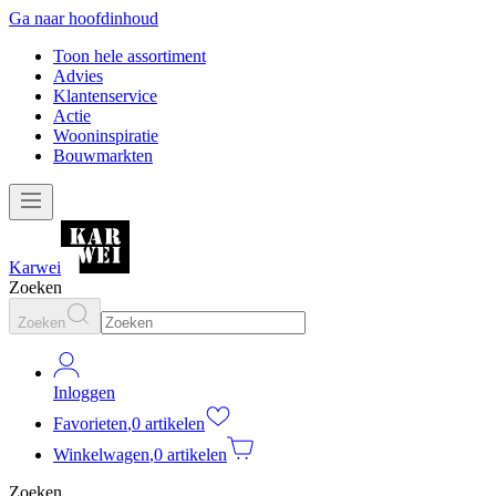
Ga naar hoofdinhoud
Toon hele assortiment
Advies
Klantenservice
Actie
Wooninspiratie
Bouwmarkten
Karwei
Zoeken
Zoeken
Inloggen
Favorieten
,
0 artikelen
Winkelwagen
,
0 artikelen
Zoeken