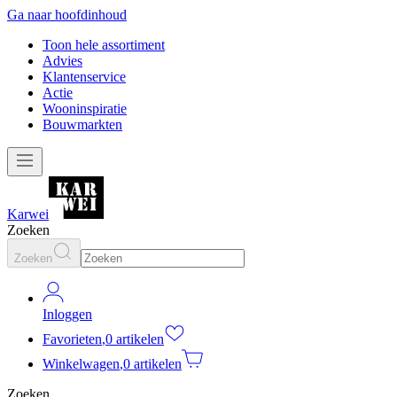
Ga naar hoofdinhoud
Toon hele assortiment
Advies
Klantenservice
Actie
Wooninspiratie
Bouwmarkten
Karwei
Zoeken
Zoeken
Inloggen
Favorieten
,
0 artikelen
Winkelwagen
,
0 artikelen
Zoeken