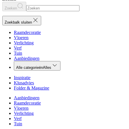
Zoeken
Zoekbalk sluiten
Raamdecoratie
Vloeren
Verlichting
Verf
Tuin
Aanbiedingen
Alle categorieën
Alles
Inspiratie
Klusadvies
Folder & Magazine
Aanbiedingen
Raamdecoratie
Vloeren
Verlichting
Verf
Tuin