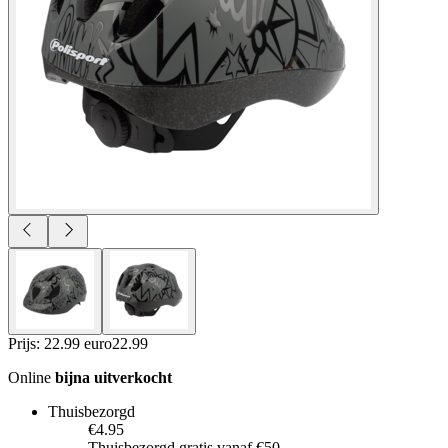
Prijs: 22.99 euro
22
.
99
Online
bijna uitverkocht
Thuisbezorgd
€4.95
Thuisbezorgd gratis vanaf €50