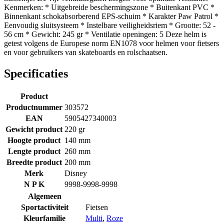
Kenmerken: * Uitgebreide beschermingszone * Buitenkant PVC *
Binnenkant schokabsorberend EPS-schuim * Karakter Paw Patrol *
Eenvoudig sluitsysteem * Instelbare veiligheidsriem * Grootte: 52 -
56 cm * Gewicht: 245 gr * Ventilatie openingen: 5 Deze helm is
getest volgens de Europese norm EN1078 voor helmen voor fietsers
en voor gebruikers van skateboards en rolschaatsen.
Specificaties
Product
Productnummer
303572
EAN
5905427340003
Gewicht product
220 gr
Hoogte product
140 mm
Lengte product
260 mm
Breedte product
200 mm
Merk
Disney
N P K
9998-9998-9998
Algemeen
Sportactiviteit
Fietsen
Kleurfamilie
Multi
,
Roze