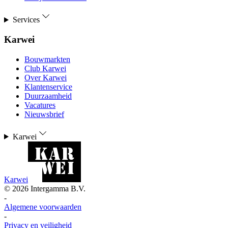
Services
Karwei
Bouwmarkten
Club Karwei
Over Karwei
Klantenservice
Duurzaamheid
Vacatures
Nieuwsbrief
Karwei
Karwei
©
2026
Intergamma B.V.
-
Algemene voorwaarden
-
Privacy en veiligheid