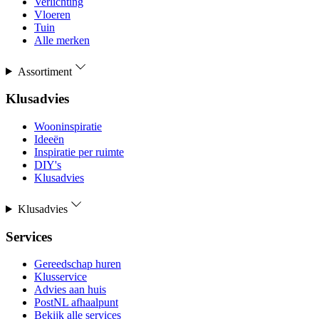
Verlichting
Vloeren
Tuin
Alle merken
Assortiment
Klusadvies
Wooninspiratie
Ideeën
Inspiratie per ruimte
DIY's
Klusadvies
Klusadvies
Services
Gereedschap huren
Klusservice
Advies aan huis
PostNL afhaalpunt
Bekijk alle services