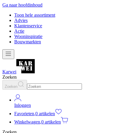
Ga naar hoofdinhoud
Toon hele assortiment
Advies
Klantenservice
Actie
Wooninspiratie
Bouwmarkten
Karwei
Zoeken
Zoeken
Inloggen
Favorieten
,
0 artikelen
Winkelwagen
,
0 artikelen
Zoeken