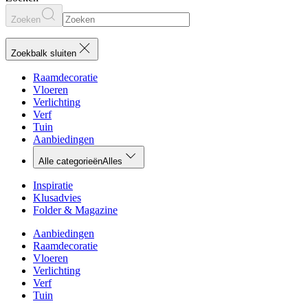
Zoeken
Zoekbalk sluiten
Raamdecoratie
Vloeren
Verlichting
Verf
Tuin
Aanbiedingen
Alle categorieën
Alles
Inspiratie
Klusadvies
Folder & Magazine
Aanbiedingen
Raamdecoratie
Vloeren
Verlichting
Verf
Tuin