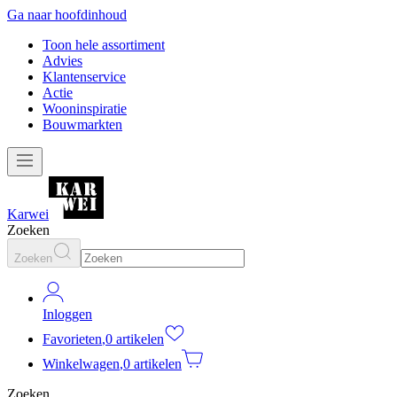
Ga naar hoofdinhoud
Toon hele assortiment
Advies
Klantenservice
Actie
Wooninspiratie
Bouwmarkten
Karwei
Zoeken
Zoeken
Inloggen
Favorieten
,
0 artikelen
Winkelwagen
,
0 artikelen
Zoeken