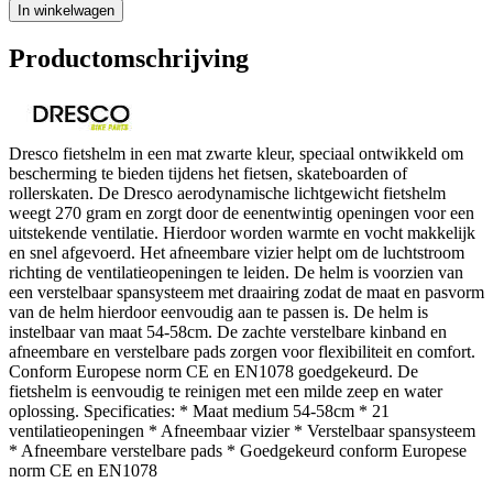
In winkelwagen
Productomschrijving
Dresco fietshelm in een mat zwarte kleur, speciaal ontwikkeld om
bescherming te bieden tijdens het fietsen, skateboarden of
rollerskaten. De Dresco aerodynamische lichtgewicht fietshelm
weegt 270 gram en zorgt door de eenentwintig openingen voor een
uitstekende ventilatie. Hierdoor worden warmte en vocht makkelijk
en snel afgevoerd. Het afneembare vizier helpt om de luchtstroom
richting de ventilatieopeningen te leiden. De helm is voorzien van
een verstelbaar spansysteem met draairing zodat de maat en pasvorm
van de helm hierdoor eenvoudig aan te passen is. De helm is
instelbaar van maat 54-58cm. De zachte verstelbare kinband en
afneembare en verstelbare pads zorgen voor flexibiliteit en comfort.
Conform Europese norm CE en EN1078 goedgekeurd. De
fietshelm is eenvoudig te reinigen met een milde zeep en water
oplossing. Specificaties: * Maat medium 54-58cm * 21
ventilatieopeningen * Afneembaar vizier * Verstelbaar spansysteem
* Afneembare verstelbare pads * Goedgekeurd conform Europese
norm CE en EN1078