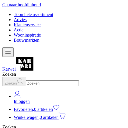
Ga naar hoofdinhoud
Toon hele assortiment
Advies
Klantenservice
Actie
Wooninspiratie
Bouwmarkten
Karwei
Zoeken
Zoeken
Inloggen
Favorieten
,
0 artikelen
Winkelwagen
,
0 artikelen
Zoeken