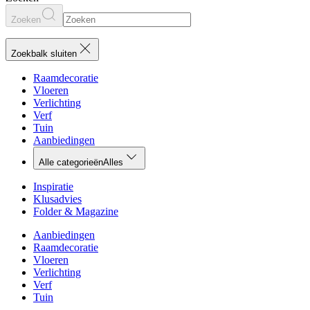
Zoeken
Zoekbalk sluiten
Raamdecoratie
Vloeren
Verlichting
Verf
Tuin
Aanbiedingen
Alle categorieën
Alles
Inspiratie
Klusadvies
Folder & Magazine
Aanbiedingen
Raamdecoratie
Vloeren
Verlichting
Verf
Tuin