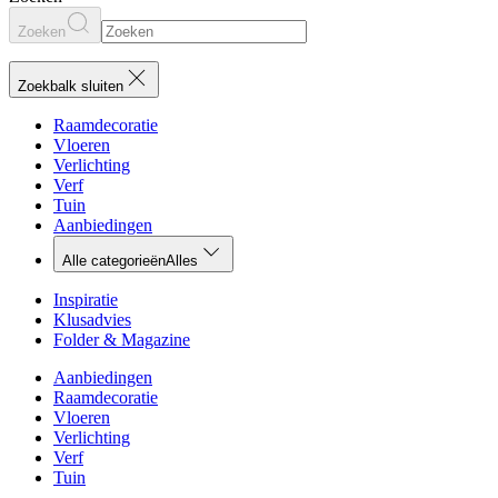
Zoeken
Zoekbalk sluiten
Raamdecoratie
Vloeren
Verlichting
Verf
Tuin
Aanbiedingen
Alle categorieën
Alles
Inspiratie
Klusadvies
Folder & Magazine
Aanbiedingen
Raamdecoratie
Vloeren
Verlichting
Verf
Tuin