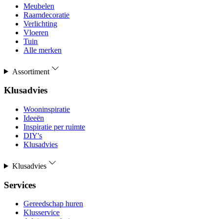
Meubelen
Raamdecoratie
Verlichting
Vloeren
Tuin
Alle merken
Assortiment
Klusadvies
Wooninspiratie
Ideeën
Inspiratie per ruimte
DIY's
Klusadvies
Klusadvies
Services
Gereedschap huren
Klusservice