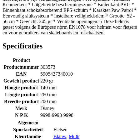
Kenmerken: * Uitgebreide beschermingszone * Buitenkant PVC *
Binnenkant schokabsorberend EPS-schuim * Karakter Paw Patrol *
Eenvoudig sluitsysteem * Instelbare veiligheidsriem * Grootte: 52 -
56 cm * Gewicht: 245 gr * Ventilatie openingen: 5 Deze helm is
getest volgens de Europese norm EN1078 voor helmen voor fietsers
en voor gebruikers van skateboards en rolschaatsen.
Specificaties
Product
Productnummer
303573
EAN
5905427340010
Gewicht product
220 gr
Hoogte product
140 mm
Lengte product
260 mm
Breedte product
200 mm
Merk
Disney
N P K
9998-9998-9998
Algemeen
Sportactiviteit
Fietsen
Kleurfamilie
Blauw
,
Multi