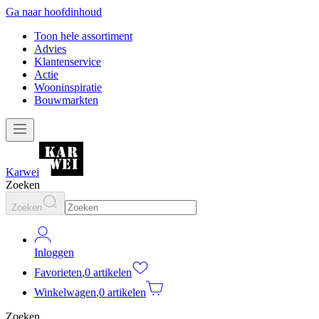
Ga naar hoofdinhoud
Toon hele assortiment
Advies
Klantenservice
Actie
Wooninspiratie
Bouwmarkten
Karwei
Zoeken
Zoeken
Inloggen
Favorieten
,
0 artikelen
Winkelwagen
,
0 artikelen
Zoeken