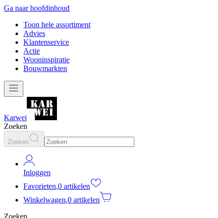
Ga naar hoofdinhoud
Toon hele assortiment
Advies
Klantenservice
Actie
Wooninspiratie
Bouwmarkten
Karwei
Zoeken
Zoeken
Inloggen
Favorieten
,
0 artikelen
Winkelwagen
,
0 artikelen
Zoeken