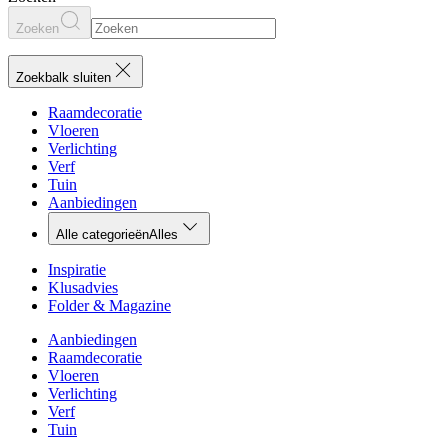
Zoeken
Zoekbalk sluiten
Raamdecoratie
Vloeren
Verlichting
Verf
Tuin
Aanbiedingen
Alle categorieën
Alles
Inspiratie
Klusadvies
Folder & Magazine
Aanbiedingen
Raamdecoratie
Vloeren
Verlichting
Verf
Tuin