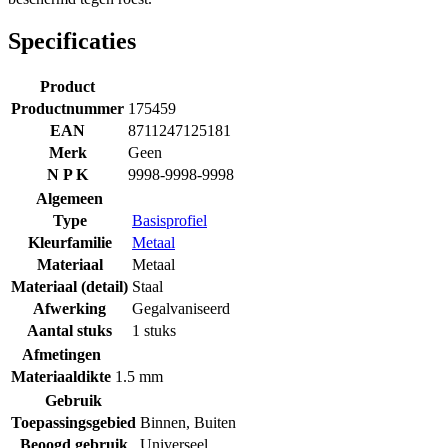
Specificaties
Product
Productnummer
175459
EAN
8711247125181
Merk
Geen
N P K
9998-9998-9998
Algemeen
Type
Basisprofiel
Kleurfamilie
Metaal
Materiaal
Metaal
Materiaal (detail)
Staal
Afwerking
Gegalvaniseerd
Aantal stuks
1 stuks
Afmetingen
Materiaaldikte
1.5 mm
Gebruik
Toepassingsgebied
Binnen
,
Buiten
Beoogd gebruik
Universeel