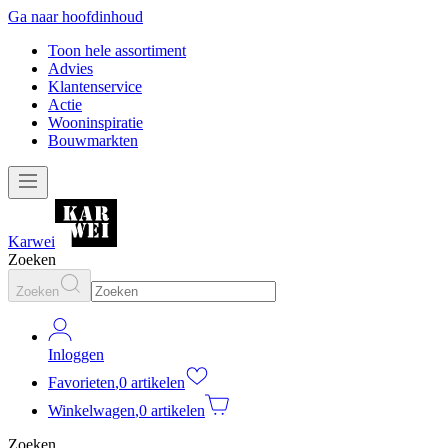
Ga naar hoofdinhoud
Toon hele assortiment
Advies
Klantenservice
Actie
Wooninspiratie
Bouwmarkten
Karwei
Zoeken
Zoeken
Inloggen
Favorieten
,
0 artikelen
Winkelwagen
,
0 artikelen
Zoeken