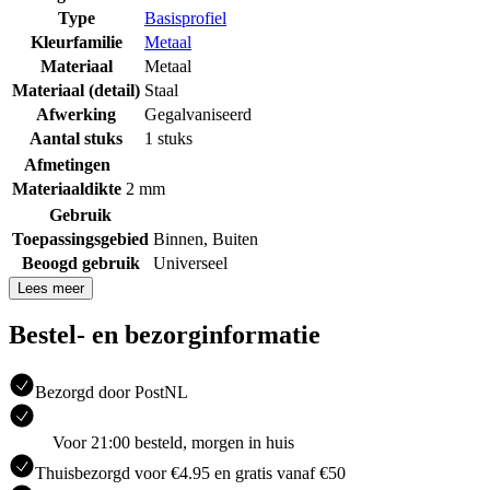
Type
Basisprofiel
Kleurfamilie
Metaal
Materiaal
Metaal
Materiaal (detail)
Staal
Afwerking
Gegalvaniseerd
Aantal stuks
1 stuks
Afmetingen
Materiaaldikte
2 mm
Gebruik
Toepassingsgebied
Binnen
,
Buiten
Beoogd gebruik
Universeel
Lees meer
Bestel- en bezorginformatie
Bezorgd door PostNL
Voor 21:00 besteld, morgen in huis
Thuisbezorgd voor €4.95 en gratis vanaf €50