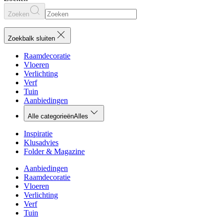
Zoeken
Zoekbalk sluiten
Raamdecoratie
Vloeren
Verlichting
Verf
Tuin
Aanbiedingen
Alle categorieën
Alles
Inspiratie
Klusadvies
Folder & Magazine
Aanbiedingen
Raamdecoratie
Vloeren
Verlichting
Verf
Tuin