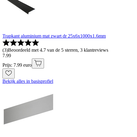
Trapkant aluminium mat zwart dr 25x6x1000x1.6mm
(
3
)
Beoordeeld met 4.7 van de 5 sterren, 3 klantreviews
7
.
99
Prijs: 7.99 euro
Bekijk alles in basisprofiel