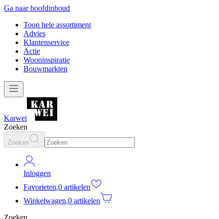
Ga naar hoofdinhoud
Toon hele assortiment
Advies
Klantenservice
Actie
Wooninspiratie
Bouwmarkten
Karwei
Zoeken
Zoeken
Inloggen
Favorieten
,
0 artikelen
Winkelwagen
,
0 artikelen
Zoeken