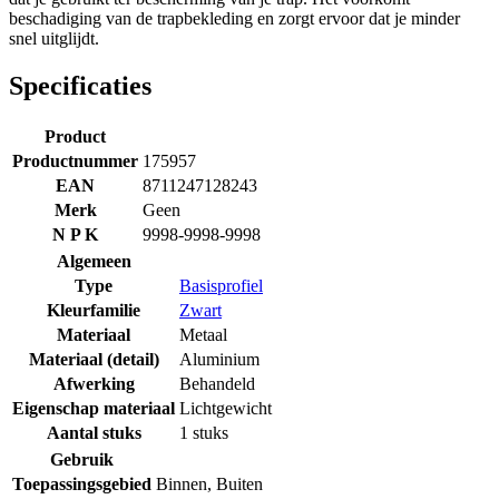
beschadiging van de trapbekleding en zorgt ervoor dat je minder
snel uitglijdt.
Specificaties
Product
Productnummer
175957
EAN
8711247128243
Merk
Geen
N P K
9998-9998-9998
Algemeen
Type
Basisprofiel
Kleurfamilie
Zwart
Materiaal
Metaal
Materiaal (detail)
Aluminium
Afwerking
Behandeld
Eigenschap materiaal
Lichtgewicht
Aantal stuks
1 stuks
Gebruik
Toepassingsgebied
Binnen
,
Buiten