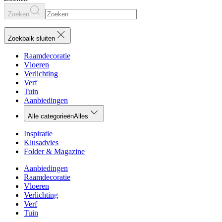
Zoeken
Zoekbalk sluiten
Raamdecoratie
Vloeren
Verlichting
Verf
Tuin
Aanbiedingen
Alle categorieën
Alles
Inspiratie
Klusadvies
Folder & Magazine
Aanbiedingen
Raamdecoratie
Vloeren
Verlichting
Verf
Tuin