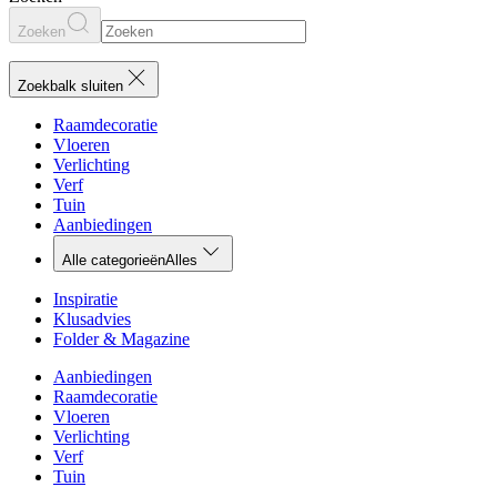
Zoeken
Zoekbalk sluiten
Raamdecoratie
Vloeren
Verlichting
Verf
Tuin
Aanbiedingen
Alle categorieën
Alles
Inspiratie
Klusadvies
Folder & Magazine
Aanbiedingen
Raamdecoratie
Vloeren
Verlichting
Verf
Tuin