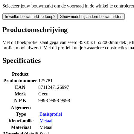
Selecteer jouw bouwmarkt om de voorraad in de winkel te controlere
In welke bouwmarkt te koop?
Showmodel bij andere bouwmarkten
Productomschrijving
Met dit hoekprofiel staal gegalvaniseerd 35x35x1.5x2000mm dek je ho
profiel mooi afwerkt. Met dit profiel kun je zwaardere constructies ma
Specificaties
Product
Productnummer
175781
EAN
8711247126997
Merk
Geen
N P K
9998-9998-9998
Algemeen
Type
Basisprofiel
Kleurfamilie
Metaal
Materiaal
Metaal
Materiaal (detail)
Staal