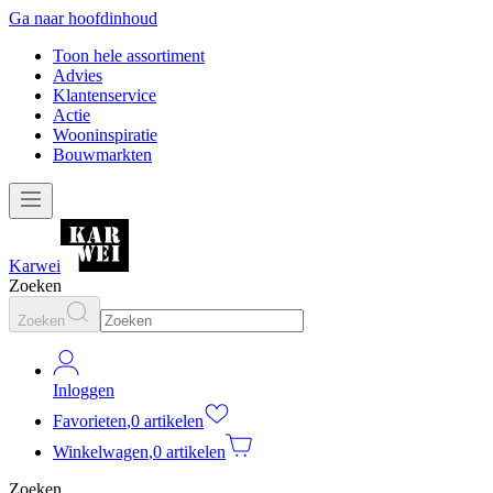
Ga naar hoofdinhoud
Toon hele assortiment
Advies
Klantenservice
Actie
Wooninspiratie
Bouwmarkten
Karwei
Zoeken
Zoeken
Inloggen
Favorieten
,
0 artikelen
Winkelwagen
,
0 artikelen
Zoeken