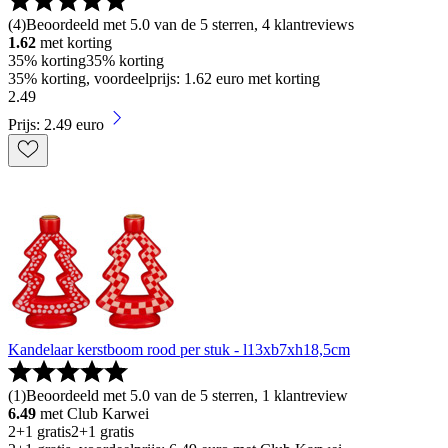
(
4
)
Beoordeeld met 5.0 van de 5 sterren, 4 klantreviews
1.62
met korting
35% korting
35% korting
35% korting, voordeelprijs: 1.62 euro met korting
2
.
49
Prijs: 2.49 euro
Kandelaar kerstboom rood per stuk - l13xb7xh18,5cm
(
1
)
Beoordeeld met 5.0 van de 5 sterren, 1 klantreview
6.49
met Club Karwei
2+1 gratis
2+1 gratis