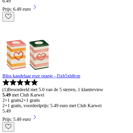
6
.
49
Prijs: 6.49 euro
Bliss kandelaar roze oranje - l5xb5xh8cm
(
1
)
Beoordeeld met 5.0 van de 5 sterren, 1 klantreview
5.49
met Club Karwei
2+1 gratis
2+1 gratis
2+1 gratis, voordeelprijs: 5.49 euro met Club Karwei
5
.
49
Prijs: 5.49 euro