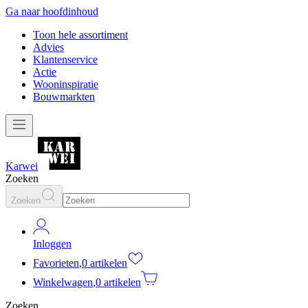
Ga naar hoofdinhoud
Toon hele assortiment
Advies
Klantenservice
Actie
Wooninspiratie
Bouwmarkten
Karwei
Zoeken
Zoeken
Inloggen
Favorieten
,
0 artikelen
Winkelwagen
,
0 artikelen
Zoeken