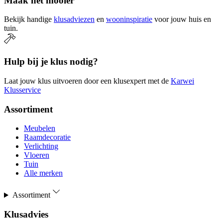
Maak het mooier
Bekijk handige
klusadviezen
en
wooninspiratie
voor jouw huis en
tuin.
Hulp bij je klus nodig?
Laat jouw klus uitvoeren door een klusexpert met de
Karwei
Klusservice
Assortiment
Meubelen
Raamdecoratie
Verlichting
Vloeren
Tuin
Alle merken
Assortiment
Klusadvies