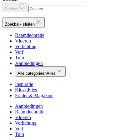
Zoeken
Zoekbalk sluiten
Raamdecoratie
Vloeren
Verlichting
Verf
Tuin
Aanbiedingen
Alle categorieën
Alles
Inspiratie
Klusadvies
Folder & Magazine
Aanbiedingen
Raamdecoratie
Vloeren
Verlichting
Verf
Tuin