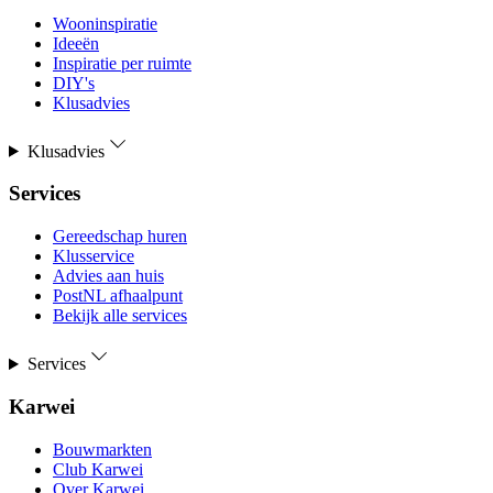
Wooninspiratie
Ideeën
Inspiratie per ruimte
DIY's
Klusadvies
Klusadvies
Services
Gereedschap huren
Klusservice
Advies aan huis
PostNL afhaalpunt
Bekijk alle services
Services
Karwei
Bouwmarkten
Club Karwei
Over Karwei