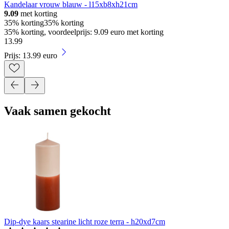
Kandelaar vrouw blauw - l15xb8xh21cm
9.09
met korting
35% korting
35% korting
35% korting, voordeelprijs: 9.09 euro met korting
13
.
99
Prijs: 13.99 euro
Vaak samen gekocht
Dip-dye kaars stearine licht roze terra - h20xd7cm