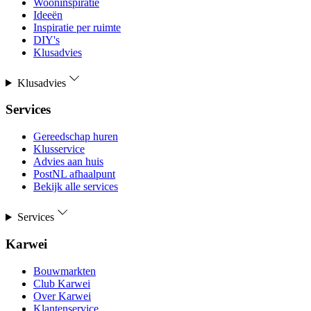
Wooninspiratie
Ideeën
Inspiratie per ruimte
DIY's
Klusadvies
Klusadvies
Services
Gereedschap huren
Klusservice
Advies aan huis
PostNL afhaalpunt
Bekijk alle services
Services
Karwei
Bouwmarkten
Club Karwei
Over Karwei
Klantenservice