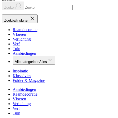
Zoeken
Zoekbalk sluiten
Raamdecoratie
Vloeren
Verlichting
Verf
Tuin
Aanbiedingen
Alle categorieën
Alles
Inspiratie
Klusadvies
Folder & Magazine
Aanbiedingen
Raamdecoratie
Vloeren
Verlichting
Verf
Tuin