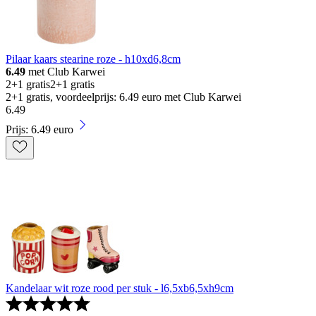
Pilaar kaars stearine roze - h10xd6,8cm
6.49
met Club Karwei
2+1 gratis
2+1 gratis
2+1 gratis, voordeelprijs: 6.49 euro met Club Karwei
6
.
49
Prijs: 6.49 euro
Kandelaar wit roze rood per stuk - l6,5xb6,5xh9cm