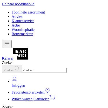
Ga naar hoofdinhoud
Toon hele assortiment
Advies
Klantenservice
Actie
Wooninspiratie
Bouwmarkten
Karwei
Zoeken
Zoeken
Inloggen
Favorieten
,
0 artikelen
Winkelwagen
,
0 artikelen
Zoeken