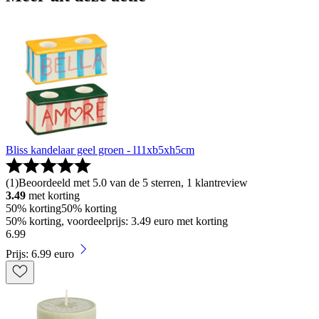
Bliss kandelaar geel groen - l11xb5xh5cm
(
1
)
Beoordeeld met 5.0 van de 5 sterren, 1 klantreview
3.49
met korting
50% korting
50% korting
50% korting, voordeelprijs: 3.49 euro met korting
6
.
99
Prijs: 6.99 euro