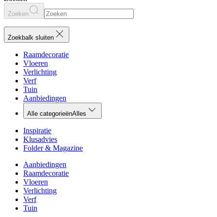
Zoeken
Zoekbalk sluiten
Raamdecoratie
Vloeren
Verlichting
Verf
Tuin
Aanbiedingen
Alle categorieën
Alles
Inspiratie
Klusadvies
Folder & Magazine
Aanbiedingen
Raamdecoratie
Vloeren
Verlichting
Verf
Tuin