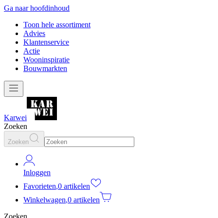
Ga naar hoofdinhoud
Toon hele assortiment
Advies
Klantenservice
Actie
Wooninspiratie
Bouwmarkten
Karwei
Zoeken
Zoeken
Inloggen
Favorieten
,
0 artikelen
Winkelwagen
,
0 artikelen
Zoeken