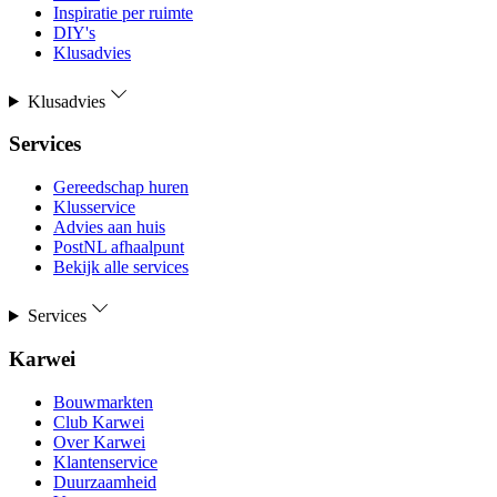
Inspiratie per ruimte
DIY's
Klusadvies
Klusadvies
Services
Gereedschap huren
Klusservice
Advies aan huis
PostNL afhaalpunt
Bekijk alle services
Services
Karwei
Bouwmarkten
Club Karwei
Over Karwei
Klantenservice
Duurzaamheid