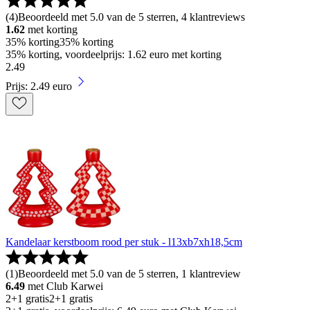
(
4
)
Beoordeeld met 5.0 van de 5 sterren, 4 klantreviews
1.62
met korting
35% korting
35% korting
35% korting, voordeelprijs: 1.62 euro met korting
2
.
49
Prijs: 2.49 euro
Kandelaar kerstboom rood per stuk - l13xb7xh18,5cm
(
1
)
Beoordeeld met 5.0 van de 5 sterren, 1 klantreview
6.49
met Club Karwei
2+1 gratis
2+1 gratis