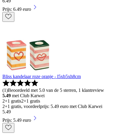
6
.
49
Prijs: 6.49 euro
Bliss kandelaar roze oranje - l5xb5xh8cm
(
1
)
Beoordeeld met 5.0 van de 5 sterren, 1 klantreview
5.49
met Club Karwei
2+1 gratis
2+1 gratis
2+1 gratis, voordeelprijs: 5.49 euro met Club Karwei
5
.
49
Prijs: 5.49 euro