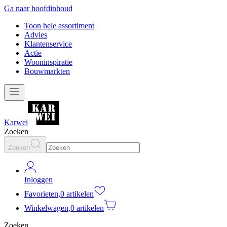
Ga naar hoofdinhoud
Toon hele assortiment
Advies
Klantenservice
Actie
Wooninspiratie
Bouwmarkten
Karwei
Zoeken
Zoeken
Inloggen
Favorieten
,
0 artikelen
Winkelwagen
,
0 artikelen
Zoeken