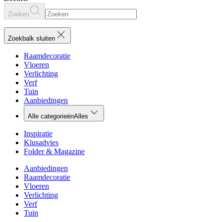
Zoeken
Zoekbalk sluiten
Raamdecoratie
Vloeren
Verlichting
Verf
Tuin
Aanbiedingen
Alle categorieën
Alles
Inspiratie
Klusadvies
Folder & Magazine
Aanbiedingen
Raamdecoratie
Vloeren
Verlichting
Verf
Tuin