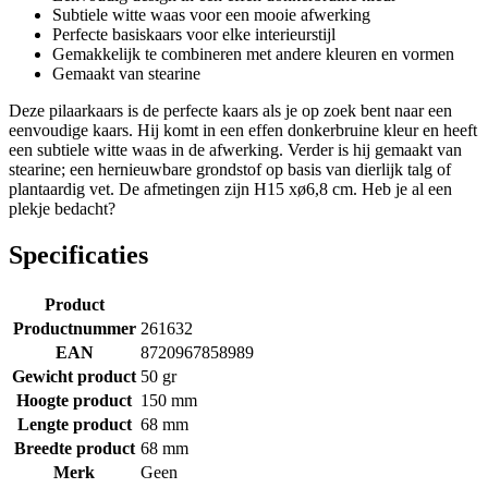
Subtiele witte waas voor een mooie afwerking
Perfecte basiskaars voor elke interieurstijl
Gemakkelijk te combineren met andere kleuren en vormen
Gemaakt van stearine
Deze pilaarkaars is de perfecte kaars als je op zoek bent naar een
eenvoudige kaars. Hij komt in een effen donkerbruine kleur en heeft
een subtiele witte waas in de afwerking. Verder is hij gemaakt van
stearine; een hernieuwbare grondstof op basis van dierlijk talg of
plantaardig vet. De afmetingen zijn H15 xø6,8 cm. Heb je al een
plekje bedacht?
Specificaties
Product
Productnummer
261632
EAN
8720967858989
Gewicht product
50 gr
Hoogte product
150 mm
Lengte product
68 mm
Breedte product
68 mm
Merk
Geen