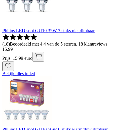
Philips LED spot GU10 35W 3 stuks niet dimbaar
(
18
)
Beoordeeld met 4.4 van de 5 sterren, 18 klantreviews
15
.
99
Prijs: 15.99 euro
Bekijk alles in led
Philips LED spot GU10 50W 6 stuks warmglow dimbaar