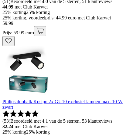
(
51
)
Beoordeeld met 4.0 van de 5 sterren, 51 klantreviews
44.99
met Club Karwei
25% korting
25% korting
25% korting, voordeelprijs: 44.99 euro met Club Karwei
59
.
99
Prijs: 59.99 euro
Philips duobalk Kosipo 2x GU10 exclusief lampen max. 10 W
zwart
(
53
)
Beoordeeld met 4.1 van de 5 sterren, 53 klantreviews
32.24
met Club Karwei
25% korting
25% korting