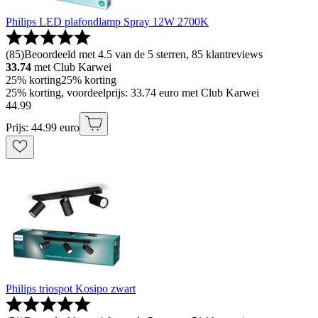
Philips LED plafondlamp Spray 12W 2700K
(
85
)
Beoordeeld met 4.5 van de 5 sterren, 85 klantreviews
33.74
met Club Karwei
25% korting
25% korting
25% korting, voordeelprijs: 33.74 euro met Club Karwei
44
.
99
Prijs: 44.99 euro
Philips triospot Kosipo zwart