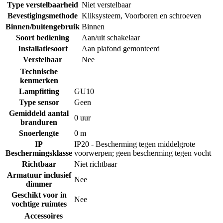
Type verstelbaarheid
Niet verstelbaar
Bevestigingsmethode
Kliksysteem
,
Voorboren en schroeven
Binnen/buitengebruik
Binnen
Soort bediening
Aan/uit schakelaar
Installatiesoort
Aan plafond gemonteerd
Verstelbaar
Nee
Technische
kenmerken
Lampfitting
GU10
Type sensor
Geen
Gemiddeld aantal
0 uur
branduren
Snoerlengte
0 m
IP
IP20 - Bescherming tegen middelgrote
Beschermingsklasse
voorwerpen; geen bescherming tegen vocht
Richtbaar
Niet richtbaar
Armatuur inclusief
Nee
dimmer
Geschikt voor in
Nee
vochtige ruimtes
Accessoires