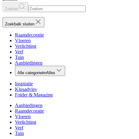
Zoeken
Zoekbalk sluiten
Raamdecoratie
Vloeren
Verlichting
Verf
Tuin
Aanbiedingen
Alle categorieën
Alles
Inspiratie
Klusadvies
Folder & Magazine
Aanbiedingen
Raamdecoratie
Vloeren
Verlichting
Verf
Tuin