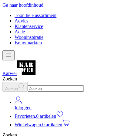
Ga naar hoofdinhoud
Toon hele assortiment
Advies
Klantenservice
Actie
Wooninspiratie
Bouwmarkten
Karwei
Zoeken
Zoeken
Inloggen
Favorieten
,
0 artikelen
Winkelwagen
,
0 artikelen
Zoeken