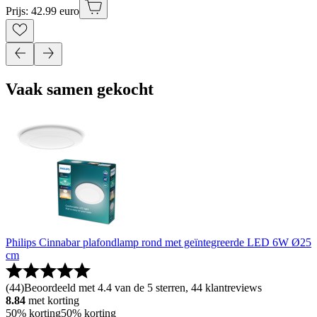
Prijs: 42.99 euro
Vaak samen gekocht
Philips Cinnabar plafondlamp rond met geïntegreerde LED 6W Ø25
cm
(
44
)
Beoordeeld met 4.4 van de 5 sterren, 44 klantreviews
8.84
met korting
50% korting
50% korting