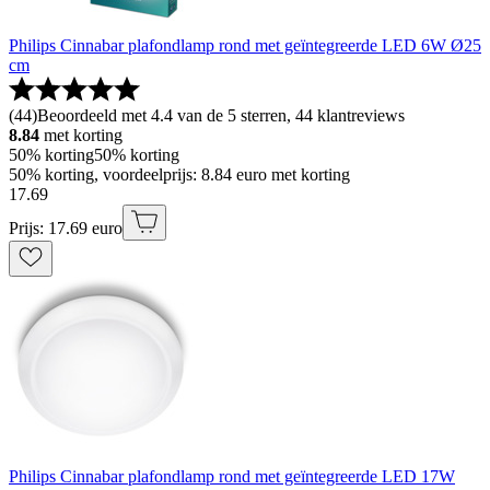
Philips Cinnabar plafondlamp rond met geïntegreerde LED 6W Ø25
cm
(
44
)
Beoordeeld met 4.4 van de 5 sterren, 44 klantreviews
8.84
met korting
50% korting
50% korting
50% korting, voordeelprijs: 8.84 euro met korting
17
.
69
Prijs: 17.69 euro
Philips Cinnabar plafondlamp rond met geïntegreerde LED 17W