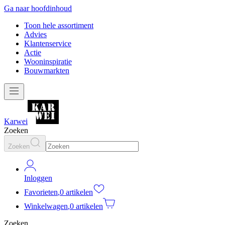
Ga naar hoofdinhoud
Toon hele assortiment
Advies
Klantenservice
Actie
Wooninspiratie
Bouwmarkten
Karwei
Zoeken
Zoeken
Inloggen
Favorieten
,
0 artikelen
Winkelwagen
,
0 artikelen
Zoeken