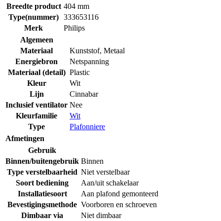
Breedte product
404 mm
Type(nummer)
333653116
Merk
Philips
Algemeen
Materiaal
Kunststof
,
Metaal
Energiebron
Netspanning
Materiaal (detail)
Plastic
Kleur
Wit
Lijn
Cinnabar
Inclusief ventilator
Nee
Kleurfamilie
Wit
Type
Plafonniere
Afmetingen
Gebruik
Binnen/buitengebruik
Binnen
Type verstelbaarheid
Niet verstelbaar
Soort bediening
Aan/uit schakelaar
Installatiesoort
Aan plafond gemonteerd
Bevestigingsmethode
Voorboren en schroeven
Dimbaar via
Niet dimbaar