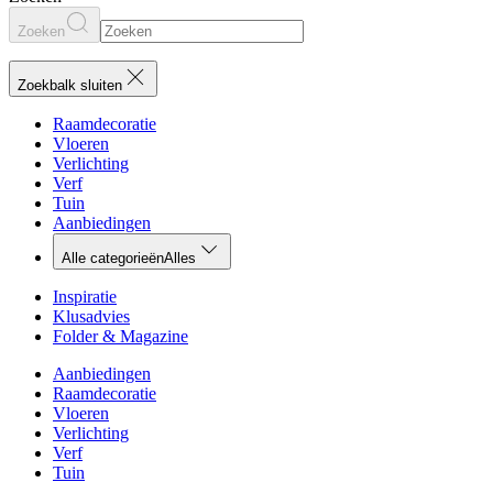
Zoeken
Zoekbalk sluiten
Raamdecoratie
Vloeren
Verlichting
Verf
Tuin
Aanbiedingen
Alle categorieën
Alles
Inspiratie
Klusadvies
Folder & Magazine
Aanbiedingen
Raamdecoratie
Vloeren
Verlichting
Verf
Tuin