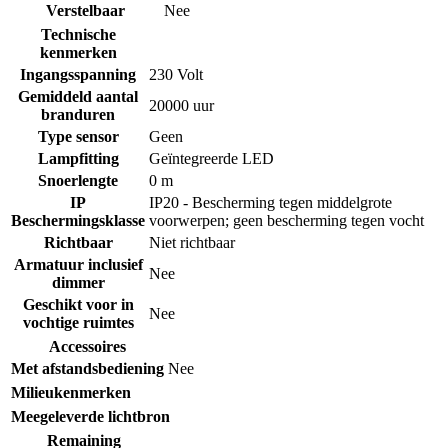
Verstelbaar
Nee
Technische
kenmerken
Ingangsspanning
230 Volt
Gemiddeld aantal
20000 uur
branduren
Type sensor
Geen
Lampfitting
Geïntegreerde LED
Snoerlengte
0 m
IP
IP20 - Bescherming tegen middelgrote
Beschermingsklasse
voorwerpen; geen bescherming tegen vocht
Richtbaar
Niet richtbaar
Armatuur inclusief
Nee
dimmer
Geschikt voor in
Nee
vochtige ruimtes
Accessoires
Met afstandsbediening
Nee
Milieukenmerken
Meegeleverde lichtbron
Remaining