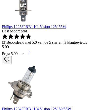
Philips 12258PRB1 H1 Vision 12V 55W
Best beoordeeld
(
3
)
Beoordeeld met 5.0 van de 5 sterren, 3 klantreviews
5
.
99
Prijs: 5.99 euro
Philips 12342PRB1 H4 Vision 12V 60/55W