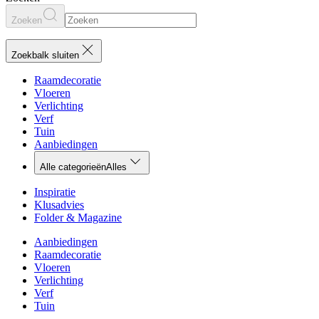
Zoeken
Zoekbalk sluiten
Raamdecoratie
Vloeren
Verlichting
Verf
Tuin
Aanbiedingen
Alle categorieën
Alles
Inspiratie
Klusadvies
Folder & Magazine
Aanbiedingen
Raamdecoratie
Vloeren
Verlichting
Verf
Tuin