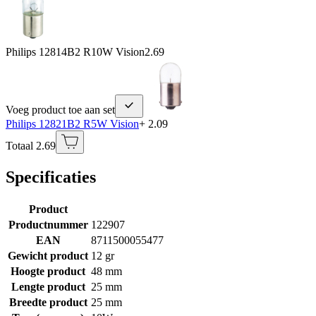
Philips 12814B2 R10W Vision
2.69
Voeg product toe aan set
Philips 12821B2 R5W Vision
+ 2.09
Totaal 2.69
Specificaties
Product
Productnummer
122907
EAN
8711500055477
Gewicht product
12 gr
Hoogte product
48 mm
Lengte product
25 mm
Breedte product
25 mm