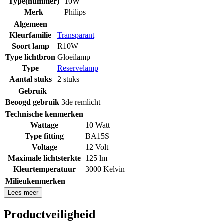
Type(nummer)
10W
Merk
Philips
Algemeen
Kleurfamilie
Transparant
Soort lamp
R10W
Type lichtbron
Gloeilamp
Type
Reservelamp
Aantal stuks
2 stuks
Gebruik
Beoogd gebruik
3de remlicht
Technische kenmerken
Wattage
10 Watt
Type fitting
BA15S
Voltage
12 Volt
Maximale lichtsterkte
125 lm
Kleurtemperatuur
3000 Kelvin
Milieukenmerken
Lees meer
Productveiligheid