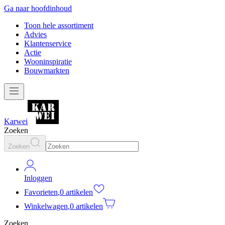
Ga naar hoofdinhoud
Toon hele assortiment
Advies
Klantenservice
Actie
Wooninspiratie
Bouwmarkten
Karwei
Zoeken
Zoeken
Inloggen
Favorieten
,
0 artikelen
Winkelwagen
,
0 artikelen
Zoeken