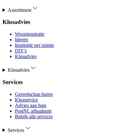
Assortiment
Klusadvies
Wooninspiratie
Ideeën
Inspiratie per ruimte
DIY's
Klusadvies
Klusadvies
Services
Gereedschap huren
Klusservice
Advies aan huis
PostNL afhaalpunt
Bekijk alle services
Services