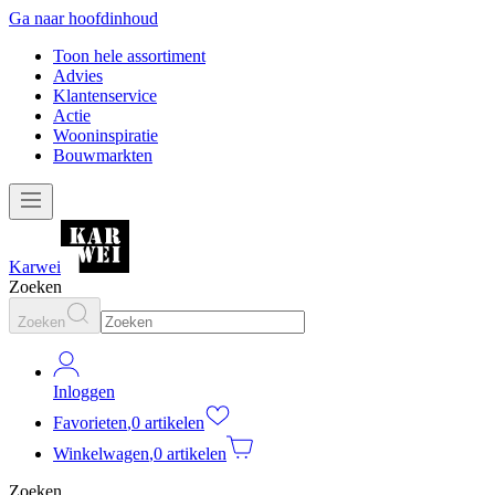
Ga naar hoofdinhoud
Toon hele assortiment
Advies
Klantenservice
Actie
Wooninspiratie
Bouwmarkten
Karwei
Zoeken
Zoeken
Inloggen
Favorieten
,
0 artikelen
Winkelwagen
,
0 artikelen
Zoeken