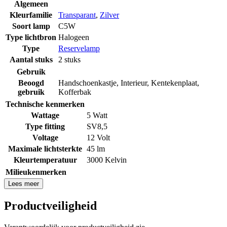
Algemeen
Kleurfamilie
Transparant
,
Zilver
Soort lamp
C5W
Type lichtbron
Halogeen
Type
Reservelamp
Aantal stuks
2 stuks
Gebruik
Beoogd
Handschoenkastje
,
Interieur
,
Kentekenplaat
,
gebruik
Kofferbak
Technische kenmerken
Wattage
5 Watt
Type fitting
SV8,5
Voltage
12 Volt
Maximale lichtsterkte
45 lm
Kleurtemperatuur
3000 Kelvin
Milieukenmerken
Lees meer
Productveiligheid