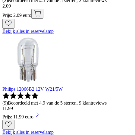
(
2
)
Beoordeeld met 4.5 van de 5 sterren, 2 klantreviews
2
.
09
Prijs: 2.09 euro
Bekijk alles in reservelamp
Philips 12066B2 12V W21/5W
(
9
)
Beoordeeld met 4.9 van de 5 sterren, 9 klantreviews
11
.
99
Prijs: 11.99 euro
Bekijk alles in reservelamp