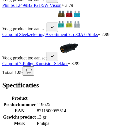
Philips 12499B2 P21/5W Vision
+ 3.79
Voeg product toe aan set
Carpoint Steekzekering Assortiment 7.5-30A 6 Stuks
+ 2.99
Voeg product toe aan set
Carpoint 7-Polige Kunststof Stekker
+ 3.99
Totaal 1.99
Specificaties
Product
Productnummer
119625
EAN
8711500055514
Gewicht product
13 gr
Merk
Philips