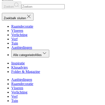
Zoeken
Zoekbalk sluiten
Raamdecoratie
Vloeren
Verlichting
Verf
Tuin
Aanbiedingen
Alle categorieën
Alles
Inspiratie
Klusadvies
Folder & Magazine
Aanbiedingen
Raamdecoratie
Vloeren
Verlichting
Verf
Tuin