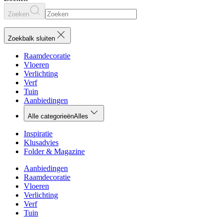
Zoeken
Zoekbalk sluiten
Raamdecoratie
Vloeren
Verlichting
Verf
Tuin
Aanbiedingen
Alle categorieën
Alles
Inspiratie
Klusadvies
Folder & Magazine
Aanbiedingen
Raamdecoratie
Vloeren
Verlichting
Verf
Tuin