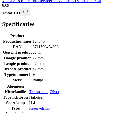
Valma A18 Ruitensproeiervloeistof Zomer met schenktuit 5Ltr
+
8.69
Totaal 9.09
Specificaties
Product
Productnummer
127346
EAN
8711500474803
Gewicht product
22 gr
Hoogte product
77 mm
Lengte product
47 mm
Breedte product
47 mm
Type(nummer)
H4
Merk
Philips
Algemeen
Kleurfamilie
Transparant
,
Zilver
Type lichtbron
Halogeen
Soort lamp
H 4
Type
Reservelamp