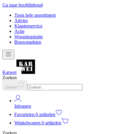
Ga naar hoofdinhoud
Toon hele assortiment
Advies
Klantenservice
Actie
Wooninspiratie
Bouwmarkten
Karwei
Zoeken
Zoeken
Inloggen
Favorieten
,
0 artikelen
Winkelwagen
,
0 artikelen
Zoeken