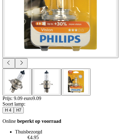
Prijs: 9.09 euro
9
.
09
Soort lamp
:
H 4
H7
Online
beperkt op voorraad
Thuisbezorgd
€4.95