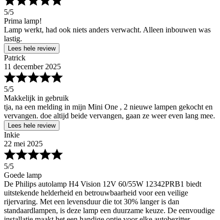
5
/5
Prima lamp!
Lamp werkt, had ook niets anders verwacht. Alleen inbouwen was
lastig.
Lees hele review
Patrick
11 december 2025
5
/5
Makkelijk in gebruik
tja, na een melding in mijn Mini One , 2 nieuwe lampen gekocht en
vervangen. doe altijd beide vervangen, gaan ze weer even lang mee.
Lees hele review
Inkie
22 mei 2025
5
/5
Goede lamp
De Philips autolamp H4 Vision 12V 60/55W 12342PRB1 biedt
uitstekende helderheid en betrouwbaarheid voor een veilige
rijervaring. Met een levensduur die tot 30% langer is dan
standaardlampen, is deze lamp een duurzame keuze. De eenvoudige
installatie maakt het een handige optie voor elke autobezitter.