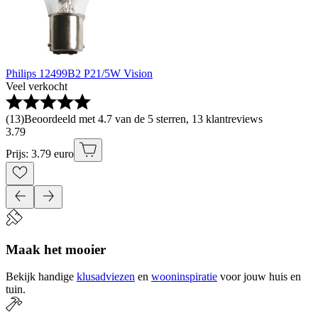
Philips 12499B2 P21/5W Vision
Veel verkocht
(
13
)
Beoordeeld met 4.7 van de 5 sterren, 13 klantreviews
3
.
79
Prijs: 3.79 euro
Maak het mooier
Bekijk handige
klusadviezen
en
wooninspiratie
voor jouw huis en
tuin.