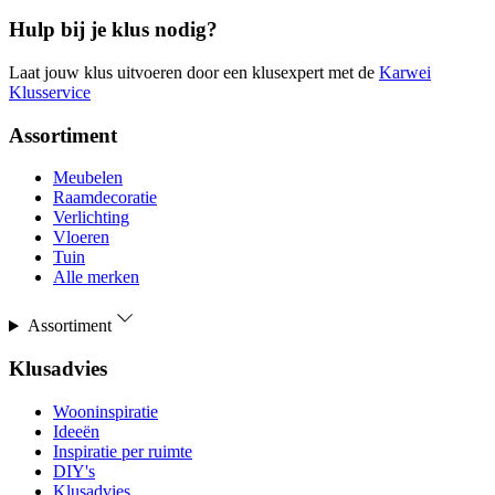
Hulp bij je klus nodig?
Laat jouw klus uitvoeren door een klusexpert met de
Karwei
Klusservice
Assortiment
Meubelen
Raamdecoratie
Verlichting
Vloeren
Tuin
Alle merken
Assortiment
Klusadvies
Wooninspiratie
Ideeën
Inspiratie per ruimte
DIY's
Klusadvies