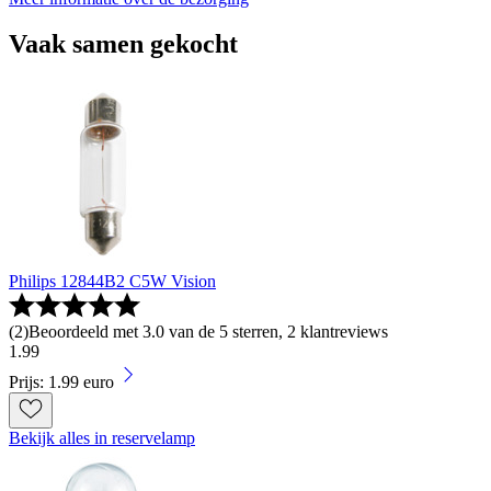
Vaak samen gekocht
Philips 12844B2 C5W Vision
(
2
)
Beoordeeld met 3.0 van de 5 sterren, 2 klantreviews
1
.
99
Prijs: 1.99 euro
Bekijk alles in reservelamp