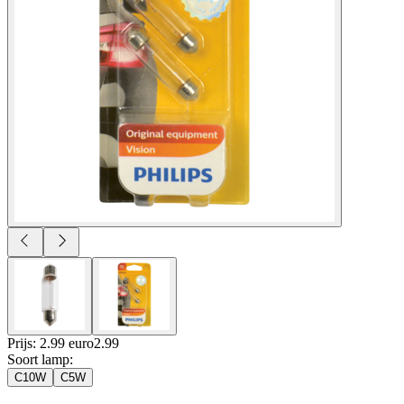
Prijs: 2.99 euro
2
.
99
Soort lamp
:
C10W
C5W