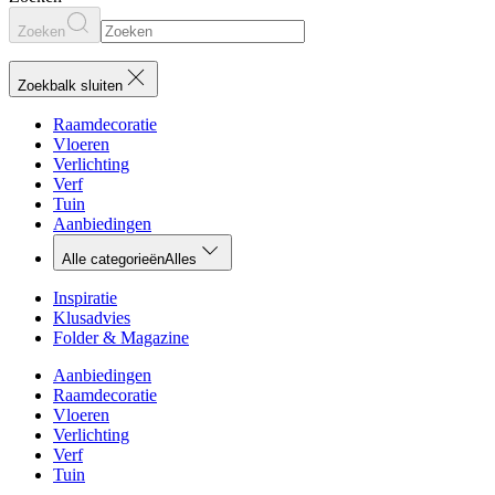
Zoeken
Zoekbalk sluiten
Raamdecoratie
Vloeren
Verlichting
Verf
Tuin
Aanbiedingen
Alle categorieën
Alles
Inspiratie
Klusadvies
Folder & Magazine
Aanbiedingen
Raamdecoratie
Vloeren
Verlichting
Verf
Tuin