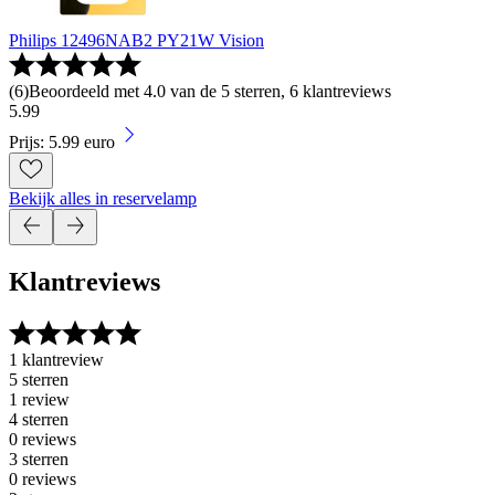
Philips 12496NAB2 PY21W Vision
(
6
)
Beoordeeld met 4.0 van de 5 sterren, 6 klantreviews
5
.
99
Prijs: 5.99 euro
Bekijk alles in reservelamp
Klantreviews
1 klantreview
5 sterren
1 review
4 sterren
0 reviews
3 sterren
0 reviews