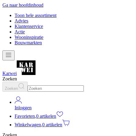
Ga naar hoofdinhoud
Toon hele assortiment
Advies
Klantenservice
Actie
Wooninspiratie
Bouwmarkten
Karwei
Zoeken
Zoeken
Inloggen
Favorieten
,
0 artikelen
Winkelwagen
,
0 artikelen
Zoeken