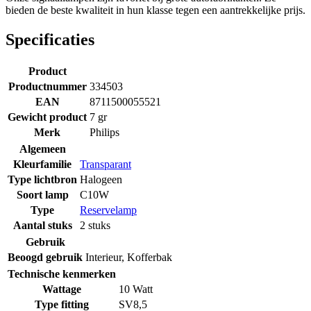
bieden de beste kwaliteit in hun klasse tegen een aantrekkelijke prijs.
Specificaties
Product
Productnummer
334503
EAN
8711500055521
Gewicht product
7 gr
Merk
Philips
Algemeen
Kleurfamilie
Transparant
Type lichtbron
Halogeen
Soort lamp
C10W
Type
Reservelamp
Aantal stuks
2 stuks
Gebruik
Beoogd gebruik
Interieur
,
Kofferbak
Technische kenmerken
Wattage
10 Watt
Type fitting
SV8,5