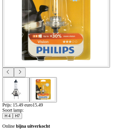
Prijs: 15.49 euro
15
.
49
Soort lamp
:
H 4
H7
Online
bijna uitverkocht