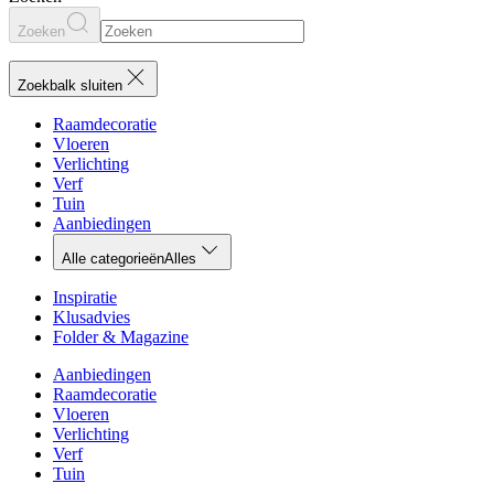
Zoeken
Zoekbalk sluiten
Raamdecoratie
Vloeren
Verlichting
Verf
Tuin
Aanbiedingen
Alle categorieën
Alles
Inspiratie
Klusadvies
Folder & Magazine
Aanbiedingen
Raamdecoratie
Vloeren
Verlichting
Verf
Tuin