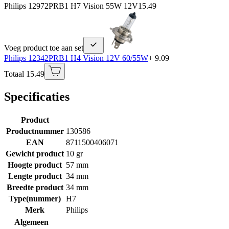
Philips 12972PRB1 H7 Vision 55W 12V
15.49
Voeg product toe aan set
Philips 12342PRB1 H4 Vision 12V 60/55W
+ 9.09
Totaal 15.49
Specificaties
Product
Productnummer
130586
EAN
8711500406071
Gewicht product
10 gr
Hoogte product
57 mm
Lengte product
34 mm
Breedte product
34 mm
Type(nummer)
H7
Merk
Philips
Algemeen