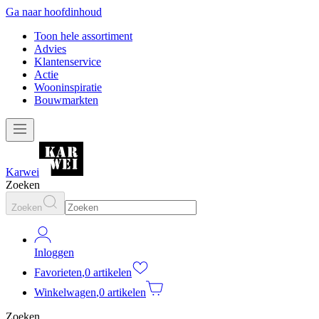
Ga naar hoofdinhoud
Toon hele assortiment
Advies
Klantenservice
Actie
Wooninspiratie
Bouwmarkten
Karwei
Zoeken
Zoeken
Inloggen
Favorieten
,
0 artikelen
Winkelwagen
,
0 artikelen
Zoeken